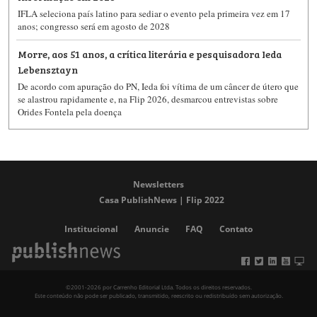
IFLA seleciona país latino para sediar o evento pela primeira vez em 17
anos; congresso será em agosto de 2028
Morre, aos 51 anos, a crítica literária e pesquisadora Ieda
Lebensztayn
De acordo com apuração do PN, Ieda foi vítima de um câncer de útero que
se alastrou rapidamente e, na Flip 2026, desmarcou entrevistas sobre
Orides Fontela pela doença
Newsletters
Casa PublishNews | Flip 2022
Institucional
Anuncie
FAQ
Contato
©2001-2026 por Carrenho Editorial Ltda. Todos os direitos reservados.
Este conteúdo não pode ser publicado, transmitido, reescrito ou redistribuído sem autorização.