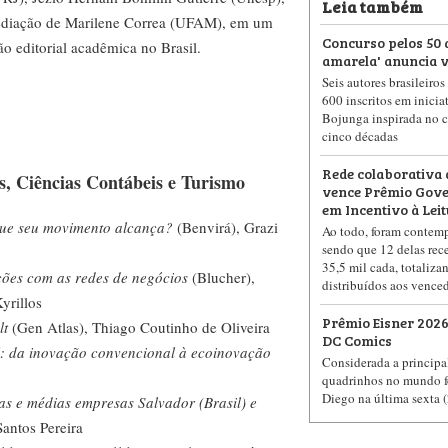
Leia também
ediação de Marilene Correa (UFAM), em um
Concurso pelos 50 
o editorial acadêmica no Brasil.
amarela' anuncia 
Seis autores brasileiro
600 inscritos em inicia
Bojunga inspirada no c
cinco décadas
Rede colaborativa 
, Ciências Contábeis e Turismo
vence Prêmio Gove
em Incentivo à Lei
que seu movimento alcança?
(Benvirá), Grazi
Ao todo, foram contemp
sendo que 12 delas re
35,5 mil cada, totaliz
ões com as redes de negócios
(Blucher),
distribuídos aos vence
yrillos
Prêmio Eisner 2026
lt
(Gen Atlas), Thiago Coutinho de Oliveira
DC Comics
l: da inovação convencional à ecoinovação
Considerada a principa
quadrinhos no mundo f
Diego na última sexta 
as e médias empresas Salvador (Brasil) e
antos Pereira