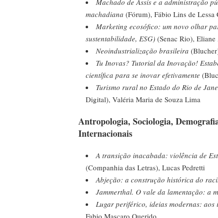
Machado de Assis e a administração púb
machadiana
(Fórum), Fábio Lins de Lessa
Marketing ecosófico: um novo olhar pa
sustentabilidade, ESG)
(Senac Rio), Eliane
Neoindustrialização brasileira
(Blucher)
Tu Inovas? Tutorial da Inovação! Estab
científica para se inovar efetivamente
(Bluc
Turismo rural no Estado do Rio de Janei
Digital), Valéria Maria de Souza Lima
Antropologia, Sociologia, Demografia
Internacionais
A transição inacabada: violência de Es
(Companhia das Letras), Lucas Pedretti
Abjeção: a construção histórica do rac
Jammerthal. O vale da lamentação: a 
Lugar periférico, ideias modernas: aos i
Fabio Mascaro Querido