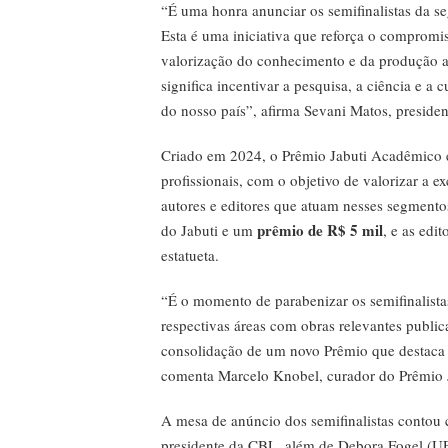
“É uma honra anunciar os semifinalistas da 
Esta é uma iniciativa que reforça o compromi
valorização do conhecimento e da produção a
significa incentivar a pesquisa, a ciência e a
do nosso país”, afirma Sevani Matos, preside
Criado em 2024, o Prêmio Jabuti Acadêmico é d
profissionais, com o objetivo de valorizar a ex
autores e editores que atuam nesses segmento
prêmio de R$ 5 mil
do Jabuti e um
, e as edi
estatueta.
“É o momento de parabenizar os semifinalista
respectivas áreas com obras relevantes publ
consolidação de um novo Prêmio que destaca a
comenta Marcelo Knobel, curador do Prêmio 
A mesa de anúncio dos semifinalistas contou 
presidente da CBL, além de Debora Fogel (UF