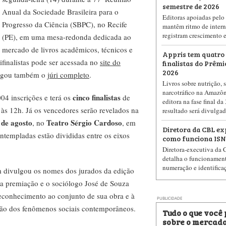
semestre de 2026
Anual da Sociedade Brasileira para o
Editoras apoiadas pelo 
Progresso da Ciência (SBPC), no Recife
mantêm ritmo de intern
registram crescimento 
(PE), em uma mesa-redonda dedicada ao
mercado de livros acadêmicos, técnicos e
Appris tem quatro 
mifinalistas pode ser acessada no
site do
finalistas do Prêm
2026
ulgou também o
júri completo
.
Livros sobre nutrição, 
narcotráfico na Amazôn
cinco finalistas
04 inscrições e terá os
de
editora na fase final da
 às 12h. Já os vencedores serão revelados na
resultado será divulga
 de agosto
Teatro Sérgio Cardoso
, no
, em
Diretora da CBL ex
ontempladas estão divididas entre os eixos
como funciona ISN
Diretora-executiva da 
detalha o funcionamen
numeração e identifica
m divulgou os nomes dos jurados da edição
l da premiação e o sociólogo José de Souza
conhecimento ao conjunto de sua obra e à
PUBLICIDADE
são dos fenômenos sociais contemporâneos.
Tudo o que você
sobre o mercado