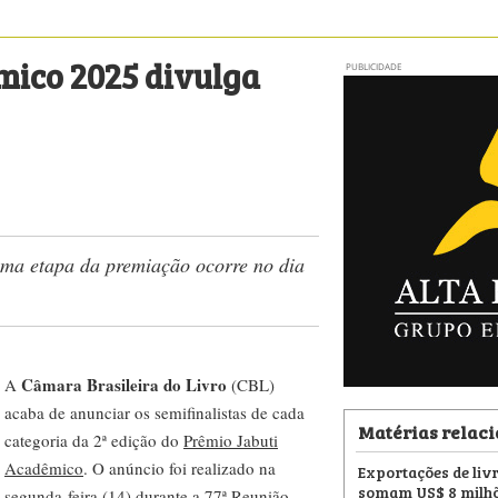
mico 2025 divulga
PUBLICIDADE
ima etapa da premiação ocorre no dia
Câmara Brasileira do Livro
A
(CBL)
acaba de anunciar os semifinalistas de cada
Matérias relac
categoria da 2ª edição do
Prêmio Jabuti
Acadêmico
. O anúncio foi realizado na
Exportações de livr
somam US$ 8 milhõ
segunda-feira (14) durante a 77ª Reunião