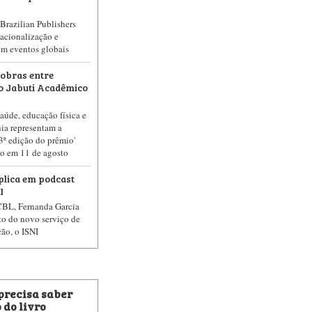
Brazilian Publishers
acionalização e
em eventos globais
obras entre
io Jabuti Acadêmico
saúde, educação física e
ia representam a
 3ª edição do prêmio'
do em 11 de agosto
plica em podcast
I
CBL, Fernanda Garcia
to do novo serviço de
ção, o ISNI
 precisa saber
 do livro