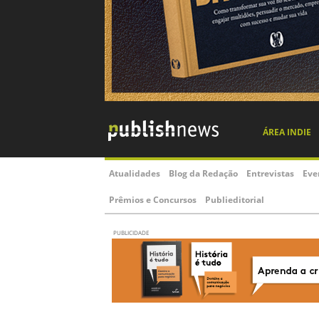
ÁREA INDIE
Atualidades
Blog da Redação
Entrevistas
Eve
Prêmios e Concursos
Publieditorial
PUBLICIDADE