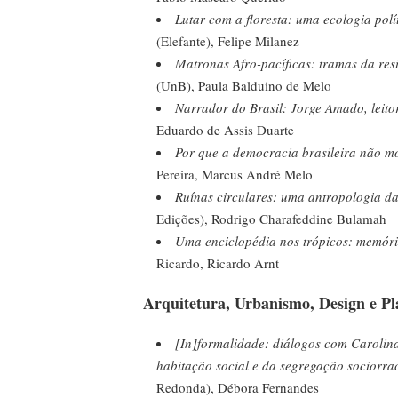
Lutar com a floresta: uma ecologia pol
(Elefante), Felipe Milanez
Matronas Afro-pacíficas: tramas da res
(UnB), Paula Balduino de Melo
Narrador do Brasil: Jorge Amado, leito
Eduardo de Assis Duarte
Por que a democracia brasileira não m
Pereira, Marcus André Melo
Ruínas circulares: uma antropologia da 
Edições), Rodrigo Charafeddine Bulamah
Uma enciclopédia nos trópicos: memóri
Ricardo, Ricardo Arnt
Arquitetura, Urbanismo, Design e P
[In]formalidade: diálogos com Carolina
habitação social e da segregação sociorrac
Redonda), Débora Fernandes