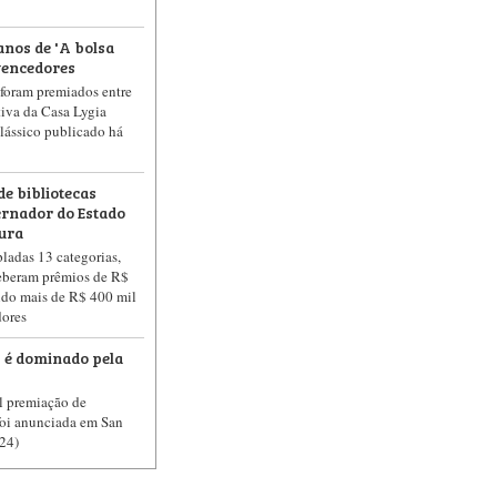
anos de 'A bolsa
vencedores
s foram premiados entre
tiva da Casa Lygia
lássico publicado há
de bibliotecas
rnador do Estado
tura
ladas 13 categorias,
ceberam prêmios de R$
ando mais de R$ 400 mil
dores
 é dominado pela
l premiação de
oi anunciada em San
(24)