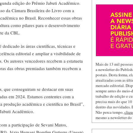
segunda edição do Prêmio Jabuti Acadêmico.
sso da Câmara Brasileira do Livro com a
cadêmica no Brasil. Reconhecer essas obras
 cultura como pilares para o desenvolvimento
nte da CBL.
edicado às áreas científicas, técnicas e
celência editorial e ampliar a visibilidade de
s. Os autores vencedores recebem a estatueta
Mais de 13 mil pessoas
toras das obras premiadas também recebem a
a newsletter do Publis
postais. Desta forma, e
atualizadas com as últi
mercado editorial. Dis
s, que conseguiram se destacar em suas
sempre antes do meio-d
icadas em 2024. Estamos contentes com a
trabalho de edição e cu
precisa mais do que 10 
 produção acadêmica e científica no Brasil”,
dentro das novidades. E
Jabuti Acadêmico.
Não perca tempo,
cliqu
mesmo a newsletter do
com a participação de Sevani Matos,
RJ), Jézio Hernani Bomfim Gutierre (Unesp),