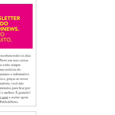
 recebem todos os dias
hNews em suas caixas
las estão sempre
mas notícias do
paramos o informativo
ia e, graças ao nosso
radoria, você não
minutos para ficar por
 o melhor: É gratuito!
e aqui
e assine agora
 PublishNews.