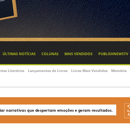
ÚLTIMAS NOTÍCIAS
COLUNAS
MAIS VENDIDOS
PUBLISHNEWSTV
ntos Literários
Lançamentos de Livros
Livros Mais Vendidos
Memória