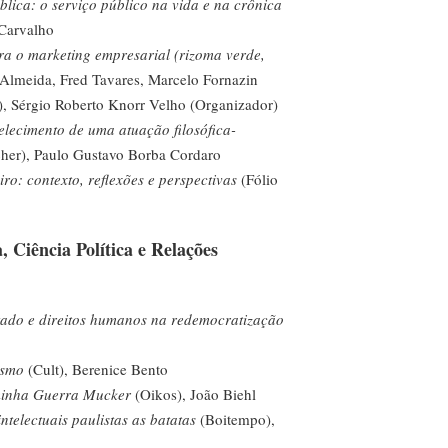
lica: o serviço público na vida e na crônica
 Carvalho
ra o marketing empresarial (rizoma verde,
 Almeida, Fred Tavares, Marcelo Fornazin
, Sérgio Roberto Knorr Velho (Organizador)
elecimento de uma atuação filosófica-
her), Paulo Gustavo Borba Cordaro
ro: contexto, reflexões e perspectivas
(Fólio
, Ciência Política e Relações
tado e direitos humanos na redemocratização
ismo
(Cult), Berenice Bento
minha Guerra Mucker
(Oikos), João Biehl
ntelectuais paulistas as batatas
(Boitempo),