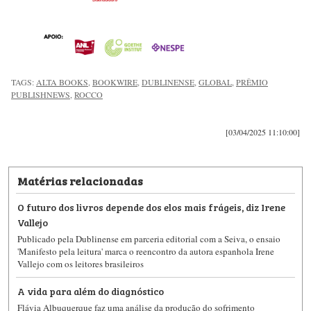
TAGS:
ALTA BOOKS
,
BOOKWIRE
,
DUBLINENSE
,
GLOBAL
,
PRÊMIO
PUBLISHNEWS
,
ROCCO
[03/04/2025 11:10:00]
Matérias relacionadas
O futuro dos livros depende dos elos mais frágeis, diz Irene
Vallejo
Publicado pela Dublinense​ em parceria editorial com a Seiva​, o ensaio
'Manifesto pela leitura' marca o reencontro da autora espanhola Irene
Vallejo​ com os leitores brasileiros
A vida para além do diagnóstico
Flávia Albuquerque faz uma análise da produção do sofrimento