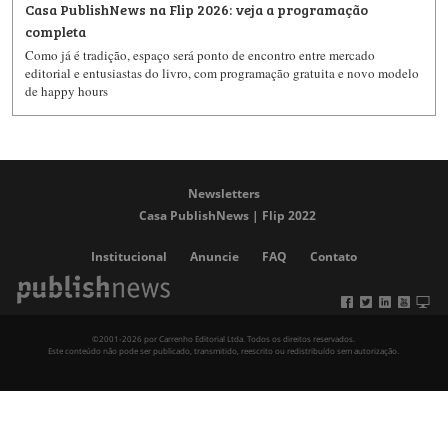
Casa PublishNews na Flip 2026: veja a programação
completa
Como já é tradição, espaço será ponto de encontro entre mercado
editorial e entusiastas do livro, com programação gratuita e novo modelo
de happy hours
Newsletters
Casa PublishNews | Flip 2022
Institucional
Anuncie
FAQ
Contato
©2001-2026 por Carrenho Editorial Ltda. Todos os direitos reservados.
Este conteúdo não pode ser publicado, transmitido, reescrito ou redistribuído sem autorização.