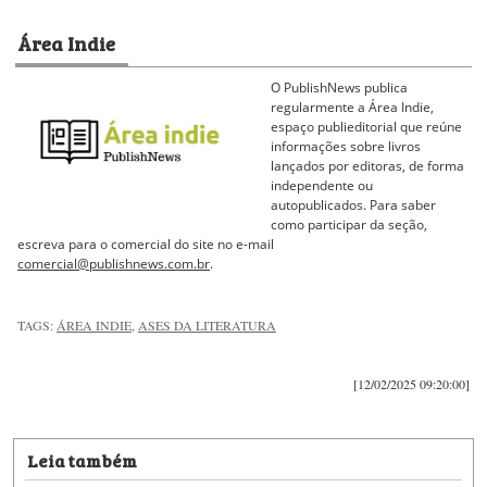
Área Indie
O PublishNews publica
regularmente a Área Indie,
espaço publieditorial que reúne
informações sobre livros
lançados por editoras, de forma
independente ou
autopublicados. Para saber
como participar da seção,
escreva para o comercial do site no e-mail
comercial@publishnews.com.br
.
TAGS:
ÁREA INDIE
,
ASES DA LITERATURA
[12/02/2025 09:20:00]
Leia também