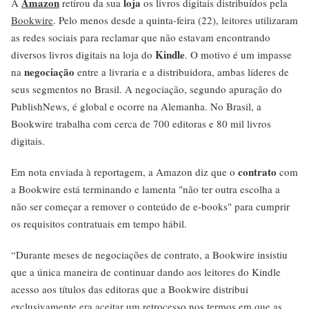
Amazon
loja
A
retirou da sua
os livros digitais distribuídos pela
Bookwire
. Pelo menos desde a quinta-feira (22), leitores utilizaram
as redes sociais para reclamar que não estavam encontrando
Kindle
diversos livros digitais na loja do
. O motivo é um impasse
negociação
na
entre a livraria e a distribuidora, ambas líderes de
seus segmentos no Brasil. A negociação, segundo apuração do
PublishNews, é global e ocorre na Alemanha. No Brasil, a
Bookwire trabalha com cerca de 700 editoras e 80 mil livros
digitais.
contrato
Em nota enviada à reportagem, a Amazon diz que o
com
a Bookwire está terminando e lamenta "não ter outra escolha a
não ser começar a remover o conteúdo de e-books" para cumprir
os requisitos contratuais em tempo hábil.
“Durante meses de negociações de contrato, a Bookwire insistiu
que a única maneira de continuar dando aos leitores do Kindle
acesso aos títulos das editoras que a Bookwire distribui
exclusivamente era aceitar um retrocesso nos termos em que as