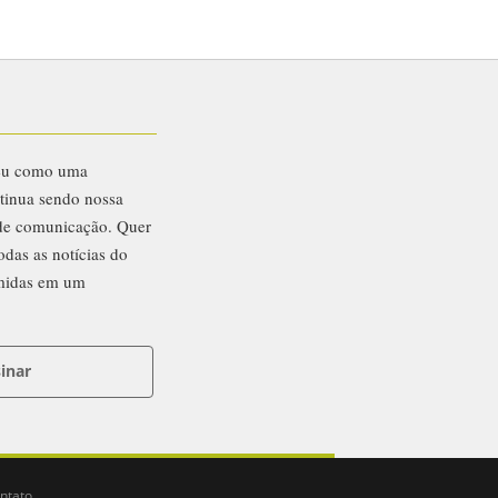
eu como uma
ntinua sendo nossa
 de comunicação. Quer
odas as notícias do
midas em um
inar
ntato