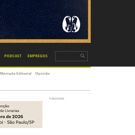
PODCAST
EMPREGOS
Mercado Editorial
Opinião
PUBLICIDADE