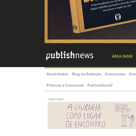
ÁREA INDIE
Atualidades
Blog da Redação
Entrevistas
Eve
Prêmios e Concursos
Publieditorial
PUBLICIDADE