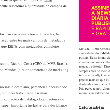
amente relacionar a quantidade de campos de
os não são a única força de vendas, há
relação entre ter mais campos de metadados
nta que ISBNs com metadados completos
Mais de 13 mil pessoas
a newsletter do Publis
postais. Desta forma, e
atualizadas com as últi
e reuniu Ricardo Costa (CEO da MVB Brasil),
mercado editorial. Dis
o Mendes (diretor comercial e de marketing
sempre antes do meio-d
trabalho de edição e cu
precisa mais do que 10 
dentro das novidades. E
 início deste ano, percebeu a necessidade
Não perca tempo,
cliqu
o que foi feito. Trabalhar mais
mesmo a newsletter do
 informações de catálogo foram vetores de
 super importante inclusive para decidirmos
Leia também