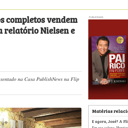
s completos vendem
PUBLICIDADE
a relatório Nielsen e
esentado na Casa PublishNews na Flip
Matérias relac
E agora, José? A Fli
Em sua coluna, Henriq