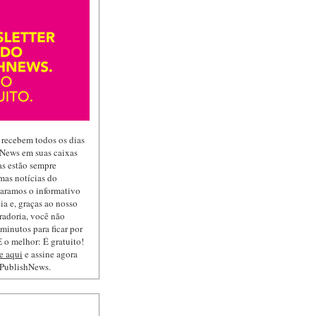
 recebem todos os dias
hNews em suas caixas
las estão sempre
mas notícias do
paramos o informativo
ia e, graças ao nosso
radoria, você não
minutos para ficar por
 o melhor: É gratuito!
e aqui
e assine agora
 PublishNews.