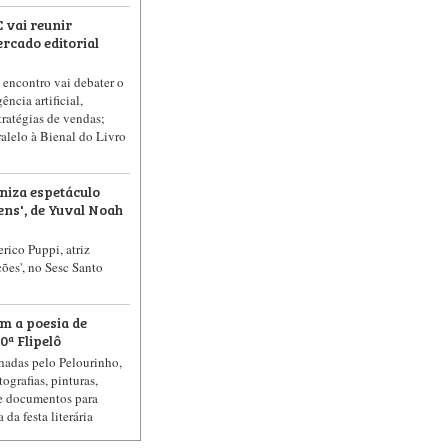
 vai reunir
rcado editorial
, encontro vai debater o
gência artificial,
tratégias de vendas;
alelo à Bienal do Livro
niza espetáculo
ens', de Yuval Noah
rico Puppi, atriz
es', no Sesc Santo
m a poesia de
ª Flipelô
lhadas pelo Pelourinho,
ografias, pinturas,
 e documentos para
da festa literária