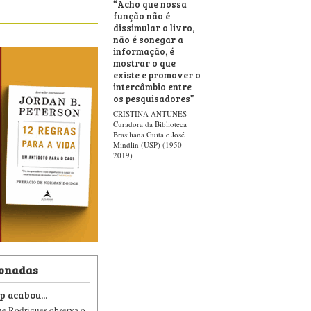
“
Acho que nossa
função não é
dissimular o livro,
não é sonegar a
informação, é
mostrar o que
existe e promover o
intercâmbio entre
os pesquisadores
”
CRISTINA ANTUNES
Curadora da Biblioteca
Brasiliana Guita e José
Mindlin (USP) (1950-
2019)
ionadas
p acabou...
ue Rodrigues observa o