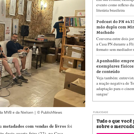
evento como reflexo d
literária brasileira
Podcast do PN #433
mão dupla com Miri
Machado
Conversa entre dois jor
a Casa PN durante a Fli
formato sem mediador 
Apanhadão: empres
exemplares físicos
de conteúdo
Veja também: entrevist
a reação negativa de 
adaptação para o cinema
sangue'
o da MVB e da Nielsen | © PublishNews
PUBLICIDADE
Tudo o que você
sobre o mercado
metadados com vendas de livros
na
foi
te desta quarta-feira (22), na
Casa