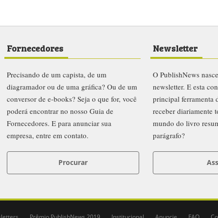
Fornecedores
Newsletter
Precisando de um capista, de um
O PublishNews nasc
diagramador ou de uma gráfica? Ou de um
newsletter. E esta co
conversor de e-books? Seja o que for, você
principal ferramenta
poderá encontrar no nosso Guia de
receber diariamente t
Fornecedores. E para anunciar sua
mundo do livro resu
empresa, entre em contato.
parágrafo?
Procurar
Ass
letters
Prêmio PublishNews 2019
Institucional
Anuncie
FAQ
Co