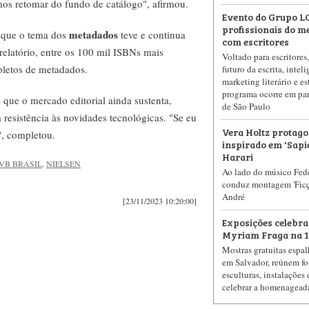
os retomar do fundo de catálogo", afirmou.
Evento do Grupo LC
profissionais do me
metadados
 que o tema dos
teve e continua
com escritores
 relatório, entre os 100 mil ISBNs mais
Voltado para escritores
letos de metadados.
futuro da escrita, inteli
marketing literário e es
programa ocorre em par
 que o mercado editorial ainda sustenta,
de São Paulo
resistência às novidades tecnológicas. "Se eu
Vera Holtz protago
", completou.
inspirado em 'Sapi
Harari
VB BRASIL
,
NIELSEN
Ao lado do músico Fede
conduz montagem 'Ficçõ
André
[23/11/2023 10:20:00]
Exposições celebra
Myriam Fraga na 10
Mostras gratuitas espa
em Salvador, reúnem fot
esculturas, instalações
celebrar a homenageada 