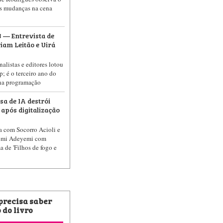
as mudanças na cena
 — Entrevista de
am Leitão e Uirá
nalistas e editores lotou
p; é o terceiro ano do
na programação
a de IA destrói
 após digitalização
a com Socorro Acioli e
Tomi Adeyemi com
 de 'Filhos de fogo e
 precisa saber
 do livro