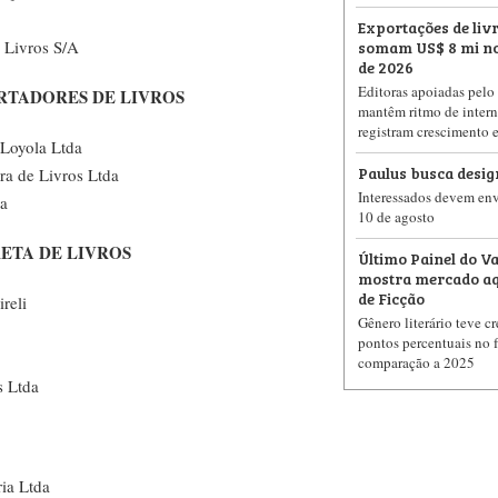
Exportações de livr
somam US$ 8 mi no
e Livros S/A
de 2026
Editoras apoiadas pelo 
RTADORES DE LIVROS
mantêm ritmo de intern
registram crescimento 
 Loyola Ltda
Paulus busca design
ora de Livros Ltda
Interessados devem envi
da
10 de agosto
ETA DE LIVROS
Último Painel do V
mostra mercado aq
de Ficção
reli
Gênero literário teve c
pontos percentuais no 
comparação a 2025
s Ltda
ria Ltda