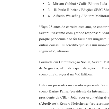
2 - Miriam Gabbai / Callis Editora Ltda
3 – Iã Paulo Ribeiro / Edições SESC Sã
4 - Alfredo Weiszflog / Editora Melhor
"Faço 25 anos de carreira este ano, se contar
Sevani. "Assumo com grande responsabilidad
porque pandemia não foi fácil para ninguém, 
outras coisas. Eu acredito que seja um momen
segmento", afirmou.
Formada em Comunicação Social, Sevani Mat
de Negócios, além de especialização em Marke
como diretora-geral na VR Editora.
Estavam presentes no evento representantes e 
como Karine Pansa (presidente da Internationa
presidente da CBL), João Scortecci (
Abigraf-
(
Abrelivros
), Renato Fleischener (representan