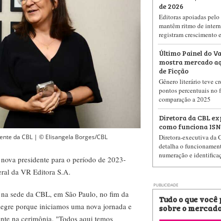
de 2026
Editoras apoiadas pelo 
mantêm ritmo de intern
registram crescimento 
Último Painel do V
mostra mercado aq
de Ficção
Gênero literário teve c
pontos percentuais no 
comparação a 2025
Diretora da CBL ex
como funciona ISN
Diretora-executiva da 
dente da CBL | © Elisangela Borges/CBL
detalha o funcionamen
numeração e identifica
nova presidente para o período de 2023-
geral da VR Editora S.A.
PUBLICIDADE
 na sede da CBL, em São Paulo, no fim da
Tudo o que você
 alegre porque iniciamos uma nova jornada e
sobre o mercado
ente na cerimônia. "Todos aqui temos