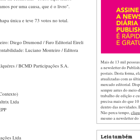
amos por uma causa, que é o livro".
pa única e teve 73 votos no total.
eiro: Diego Drumond / Faro Editorial Eireli
ntabilidade: Luciano Monteiro / Editora
Mais de 13 mil pessoas
Alquéres / BCMD Participações S.A.
a newsletter do Publis
postais. Desta forma, e
atualizadas com as últi
mercado editorial. Dis
sempre antes do meio-d
 Contexto)
trabalho de edição e cu
precisa mais do que 10 
ltrix Ltda
dentro das novidades. E
 EPP
Não perca tempo,
cliqu
mesmo a newsletter do
Leia também
tações Ltda