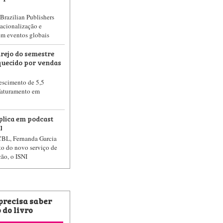
Brazilian Publishers
acionalização e
em eventos globais
arejo do semestre
uecido por vendas
rescimento de 5,5
faturamento em
plica em podcast
I
CBL, Fernanda Garcia
to do novo serviço de
ção, o ISNI
 precisa saber
 do livro