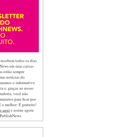
 recebem todos os dias
hNews em suas caixas
las estão sempre
mas notícias do
paramos o informativo
ia e, graças ao nosso
radoria, você não
minutos para ficar por
 o melhor: É gratuito!
e aqui
e assine agora
 PublishNews.