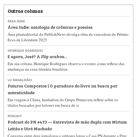
Outras colunas
ÁREA INDIE
Área Indie: antologia de crônicas e poesias
Área plurieditorial do PublishNews divulga obra da vencedora do Prêmio
Ecos de Literatura 2025
HENRIQUE RODRIGUES
E agora, José? A Flip acabou...
Em sua coluna, Henrique Rodrigues observa o evento como reflexo das
mudanças na cena literária brasileira
LU MAGALHÃES
Futuros Compostos | O paradoxo do livro na busca por
autenticidade
Em viagem à China, fundadora do Grupo Primavera reflete sobre os
títulos buscados por leitores em busca de si
PODCAST
Podcast do PN #433 — Entrevista de mão dupla com Miriam
Leitão e Uirá Machado
Conversa entre dois jornalistas e editores lotou a Casa PN durante a Flip;