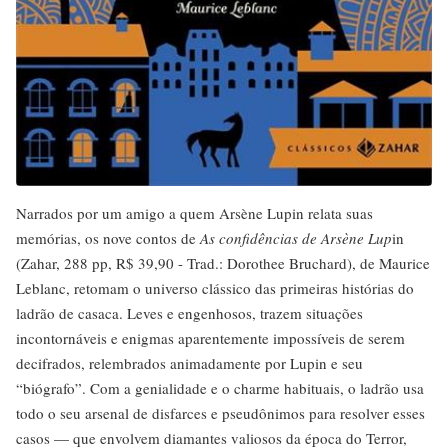
Narrados por um amigo a quem Arsène Lupin relata suas
memórias, os nove contos de
As confidências de Arsène Lup
in
(Zahar, 288 pp, R$ 39,90 - Trad.: Dorothee Bruchard), de Maurice
Leblanc, retomam o universo clássico das primeiras histórias do
ladrão de casaca. Leves e engenhosos, trazem situações
incontornáveis e enigmas aparentemente impossíveis de serem
decifrados, relembrados animadamente por Lupin e seu
“biógrafo”. Com a genialidade e o charme habituais, o ladrão usa
todo o seu arsenal de disfarces e pseudônimos para resolver esses
casos — que envolvem diamantes valiosos da época do Terror,