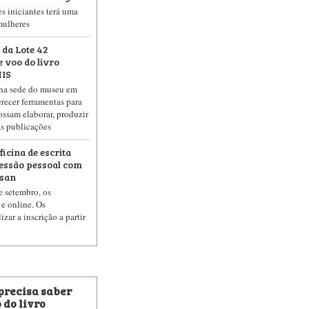
es iniciantes terá uma
mulheres
 da Lote 42
 voo do livro
MIS
, na sede do museu em
recer ferramentas para
ossam elaborar, produzir
ias publicações
icina de escrita
ressão pessoal com
isan
 setembro, os
 e online. Os
zar a inscrição a partir
 precisa saber
 do livro