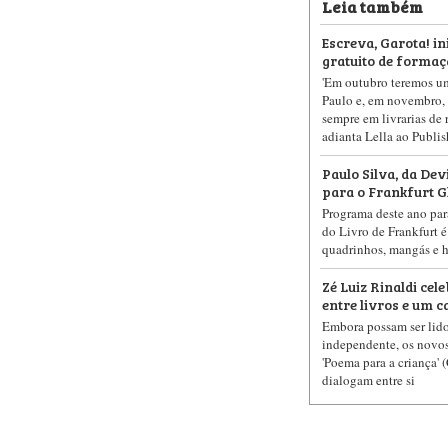
Leia também
Escreva, Garota! ini
gratuito de formaç
'Em outubro teremos u
Paulo e, em novembro, 
sempre em livrarias de r
adianta Lella ao Publi
Paulo Silva, da Dev
para o Frankfurt 
Programa deste ano para
do Livro de Frankfurt é
quadrinhos, mangás e hi
Zé Luiz Rinaldi cel
entre livros e um c
Embora possam ser lido
independente, os novos 
'Poema para a criança' 
dialogam entre si