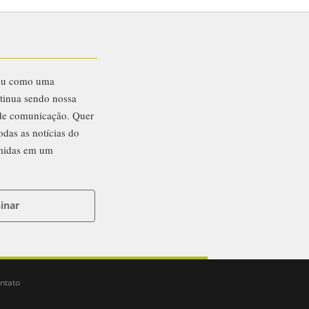
eu como uma
ntinua sendo nossa
 de comunicação. Quer
odas as notícias do
midas em um
inar
ntato