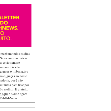
 recebem todos os dias
hNews em suas caixas
las estão sempre
mas notícias do
paramos o informativo
ia e, graças ao nosso
radoria, você não
minutos para ficar por
 o melhor: É gratuito!
e aqui
e assine agora
 PublishNews.