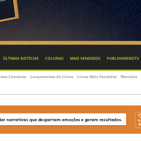
ÚLTIMAS NOTÍCIAS
COLUNAS
MAIS VENDIDOS
PUBLISHNEWSTV
ntos Literários
Lançamentos de Livros
Livros Mais Vendidos
Memória