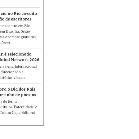
cia no Rio circuito
ão de escritoras
m encontro em São
em Brasília. Serão
ua e sempre gratuitos',
shNews
ir, é selecionado
Global Network 2026
 a Feira Internacional
 direcionado a
stórias visuais
ebra o Dia dos Pais
arrinho de poesias
s de forma
títulos 'Paternidade' e
(Contra Capa Editora​)