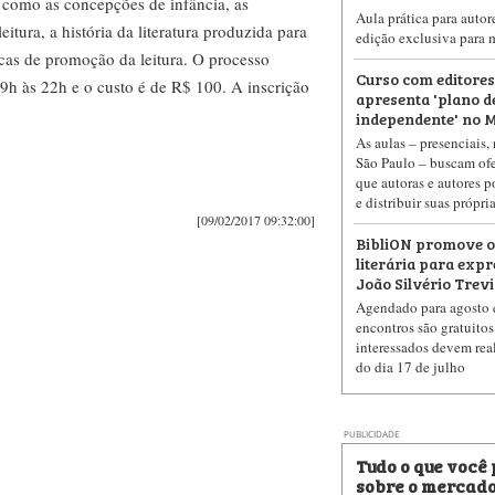
, como as concepções de infância, as
Aula prática para autor
itura, a história da literatura produzida para
edição exclusiva para 
licas de promoção da leitura. O processo
Curso com editores
19h às 22h e o custo é de R$ 100. A inscrição
apresenta 'plano de
independente' no 
As aulas – presenciais
São Paulo –​ buscam ofe
que autoras e autores p
e distribuir suas própr
[09/02/2017 09:32:00]
BibliON promove of
literária para exp
João Silvério Trev
Agendado para agosto e
encontros são gratuitos
interessados devem reali
do dia 17 de julho
PUBLICIDADE
Tudo o que você
sobre o mercado