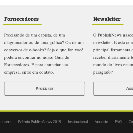
Fornecedores
Newsletter
Precisando de um capista, de um
O PublishNews nasc
diagramador ou de uma gráfica? Ou de um
newsletter. E esta co
conversor de e-books? Seja o que for, você
principal ferramenta
poderá encontrar no nosso Guia de
receber diariamente t
Fornecedores. E para anunciar sua
mundo do livro resu
empresa, entre em contato.
parágrafo?
Procurar
Ass
letters
Prêmio PublishNews 2019
Institucional
Anuncie
FAQ
Co