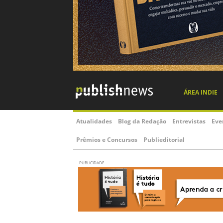
ÁREA INDIE
Atualidades
Blog da Redação
Entrevistas
Eve
Prêmios e Concursos
Publieditorial
PUBLICIDADE