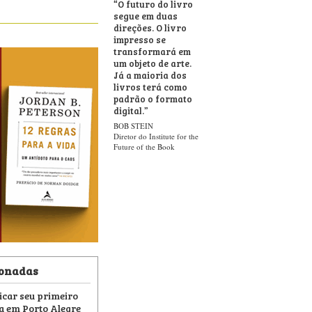
“
O futuro do livro
segue em duas
direções. O livro
impresso se
transformará em
um objeto de arte.
Já a maioria dos
livros terá como
padrão o formato
digital.
”
BOB STEIN
Diretor do Institute for the
Future of the Book
ionadas
icar seu primeiro
da em Porto Alegre