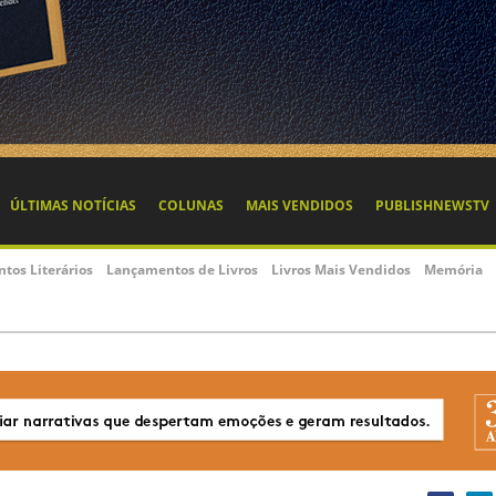
ÚLTIMAS NOTÍCIAS
COLUNAS
MAIS VENDIDOS
PUBLISHNEWSTV
ntos Literários
Lançamentos de Livros
Livros Mais Vendidos
Memória