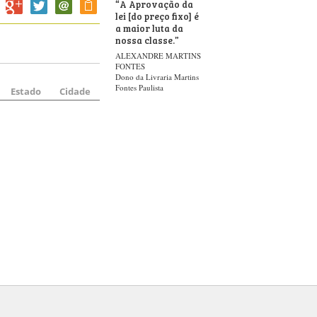
“
A Aprovação da
lei [do preço fixo] é
a maior luta da
nossa classe.
”
ALEXANDRE MARTINS
FONTES
Dono da Livraria Martins
Fontes Paulista
Estado
Cidade