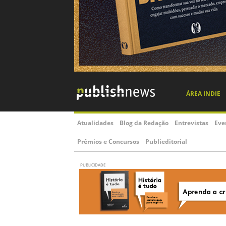
ÁREA INDIE
Atualidades
Blog da Redação
Entrevistas
Eve
Prêmios e Concursos
Publieditorial
PUBLICIDADE