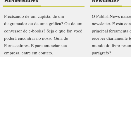
Fornecedores
Newsletter
Precisando de um capista, de um
O PublishNews nasc
diagramador ou de uma gráfica? Ou de um
newsletter. E esta co
conversor de e-books? Seja o que for, você
principal ferramenta
poderá encontrar no nosso Guia de
receber diariamente t
Fornecedores. E para anunciar sua
mundo do livro resu
empresa, entre em contato.
parágrafo?
Procurar
Ass
letters
Prêmio PublishNews 2019
Institucional
Anuncie
FAQ
Co