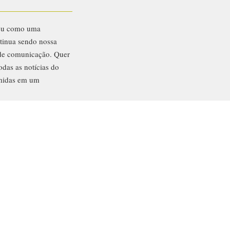
eu como uma
ntinua sendo nossa
 de comunicação. Quer
odas as notícias do
midas em um
inar
ntato