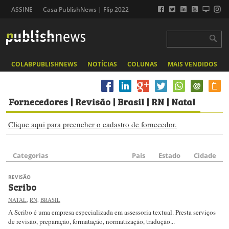
ASSINE
Casa PublishNews | Flip 2022
COLABPUBLISHNEWS
NOTÍCIAS
COLUNAS
MAIS VENDIDOS
Fornecedores
| Revisão | Brasil | RN | Natal
Clique aqui para preencher o cadastro de fornecedor.
Categorias
País
Estado
Cidade
REVISÃO
Scribo
NATAL
,
RN
,
BRASIL
A Scribo é uma empresa especializada em assessoria textual. Presta serviços
de revisão, preparação, formatação, normatização, tradução...