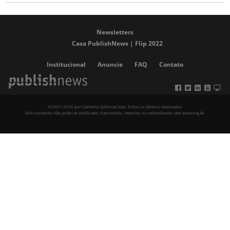
Newsletters
Casa PublishNews | Flip 2022
Institucional
Anuncie
FAQ
Contato
©2001-2026 por Carrenho Editorial Ltda. Todos os direitos reservados.
Este conteúdo não pode ser publicado, transmitido, reescrito ou redistribuído sem autorização.