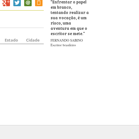
“
Enfrentar o papel
em branco,
tentando realizar a
sua vocação, é um
risco, uma
aventura em que o
escritor se mete.
”
Estado
Cidade
FERNANDO SABINO
Escritor brasileiro