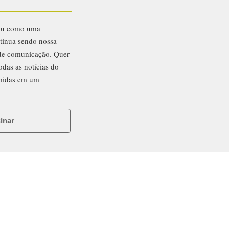
eu como uma
ntinua sendo nossa
 de comunicação. Quer
odas as notícias do
midas em um
inar
ntato