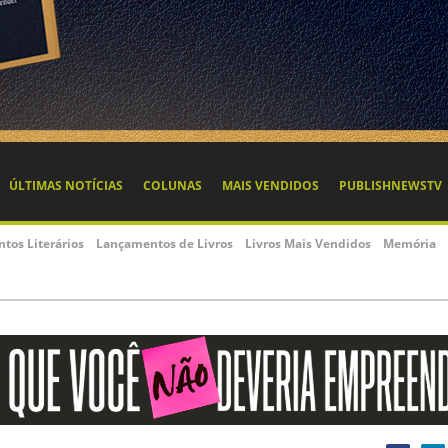
ÚLTIMAS NOTÍCIAS
COLUNAS
MAIS VENDIDOS
PUBLISHNEWSTV
ntos Literários
Lançamentos de Livros
Livros Mais Vendidos
Memória