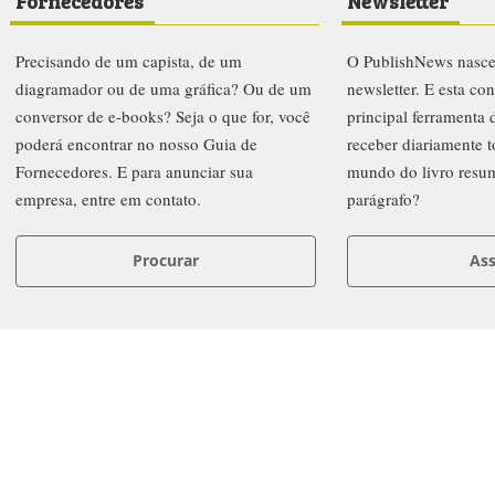
Fornecedores
Newsletter
Precisando de um capista, de um
O PublishNews nasc
diagramador ou de uma gráfica? Ou de um
newsletter. E esta co
conversor de e-books? Seja o que for, você
principal ferramenta
poderá encontrar no nosso Guia de
receber diariamente t
Fornecedores. E para anunciar sua
mundo do livro resu
empresa, entre em contato.
parágrafo?
Procurar
Ass
letters
Prêmio PublishNews 2019
Institucional
Anuncie
FAQ
Co