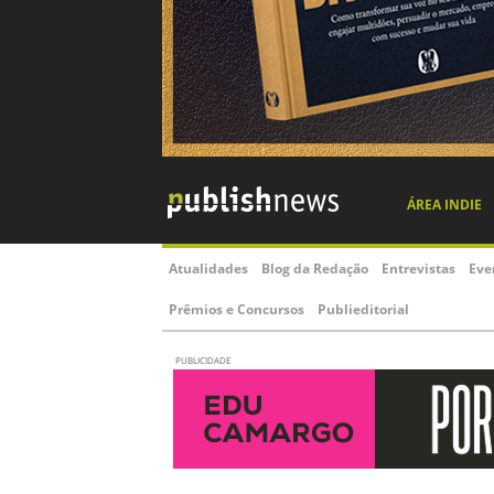
ÁREA INDIE
Atualidades
Blog da Redação
Entrevistas
Eve
Prêmios e Concursos
Publieditorial
PUBLICIDADE