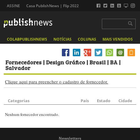
ASSINE
Casa PublishNews | Flip 2022
COLABPUBLISHNEWS
NOTÍCIAS
COLUNAS
MAIS VENDIDOS
Fornecedores
| Design Gráfico | Brasil | BA |
Salvador
Clique aqui para preencher o cadastro de fornecedor.
Categorias
País
Estado
Cidade
Nenhum fornecedor encontrado.
Newsletters