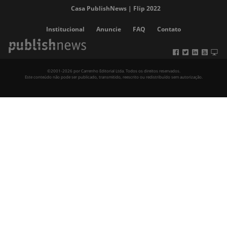
Casa PublishNews | Flip 2022
Institucional
Anuncie
FAQ
Contato
©2001-2026 por Carrenho Editorial Ltda. Todos os direitos reservados.
Este conteúdo não pode ser publicado, transmitido, reescrito ou redistribuído sem autorização.