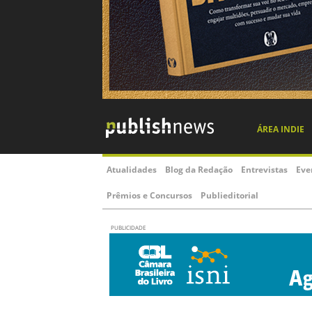
ÁREA INDIE
Atualidades
Blog da Redação
Entrevistas
Eve
Prêmios e Concursos
Publieditorial
PUBLICIDADE