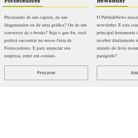
Fornecedores
Newsletter
Precisando de um capista, de um
O PublishNews nasc
diagramador ou de uma gráfica? Ou de um
newsletter. E esta co
conversor de e-books? Seja o que for, você
principal ferramenta
poderá encontrar no nosso Guia de
receber diariamente t
Fornecedores. E para anunciar sua
mundo do livro resu
empresa, entre em contato.
parágrafo?
Procurar
Ass
letters
Prêmio PublishNews 2019
Institucional
Anuncie
FAQ
Co