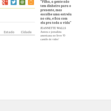
“
Filha, a gente não
tem dinheiro para o
presente, mas
escolhe uma estrela
no céu, e fica com
ela pra toda a vida
”
JEANNETTE WALLS
Estado
Cidade
Autora e jornalista
americana no livro 'O
castelo de vidro'