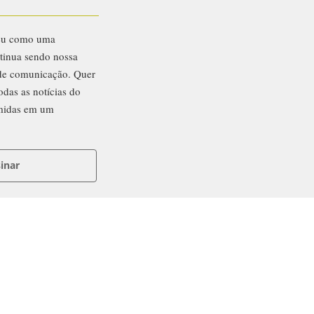
eu como uma
ntinua sendo nossa
 de comunicação. Quer
odas as notícias do
midas em um
inar
ntato