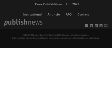
Casa PublishNews | Flip 2022
Institucional
Anuncie
FAQ
Contato
©2001-2026 por Carrenho Editorial Ltda. Todos os direitos reservados.
Este conteúdo não pode ser publicado, transmitido, reescrito ou redistribuído sem autorização.