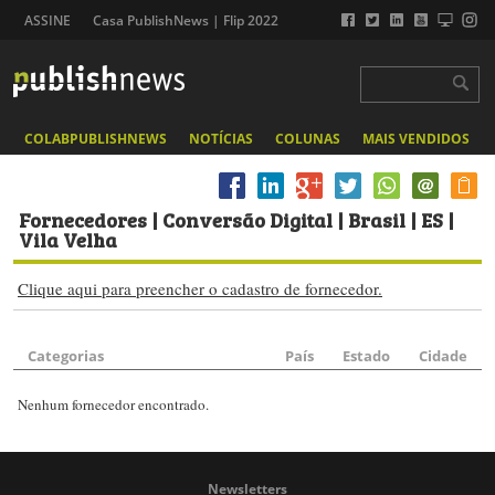
ASSINE
Casa PublishNews | Flip 2022
COLABPUBLISHNEWS
NOTÍCIAS
COLUNAS
MAIS VENDIDOS
Fornecedores
| Conversão Digital | Brasil | ES |
Vila Velha
Clique aqui para preencher o cadastro de fornecedor.
Categorias
País
Estado
Cidade
Nenhum fornecedor encontrado.
Newsletters