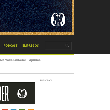
PODCAST
EMPREGOS
Mercado Editorial
Opinião
PUBLICIDADE