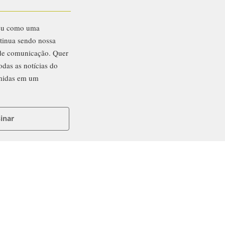
eu como uma
ntinua sendo nossa
 de comunicação. Quer
odas as notícias do
midas em um
inar
ntato