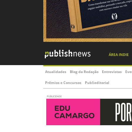
ÁREA INDIE
Atualidades
Blog da Redação
Entrevistas
Eve
Prêmios e Concursos
Publieditorial
PUBLICIDADE