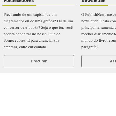
Fornecedores
Newsletter
Precisando de um capista, de um
O PublishNews nasc
diagramador ou de uma gráfica? Ou de um
newsletter. E esta co
conversor de e-books? Seja o que for, você
principal ferramenta
poderá encontrar no nosso Guia de
receber diariamente t
Fornecedores. E para anunciar sua
mundo do livro resu
empresa, entre em contato.
parágrafo?
Procurar
Ass
letters
Prêmio PublishNews 2019
Institucional
Anuncie
FAQ
Co