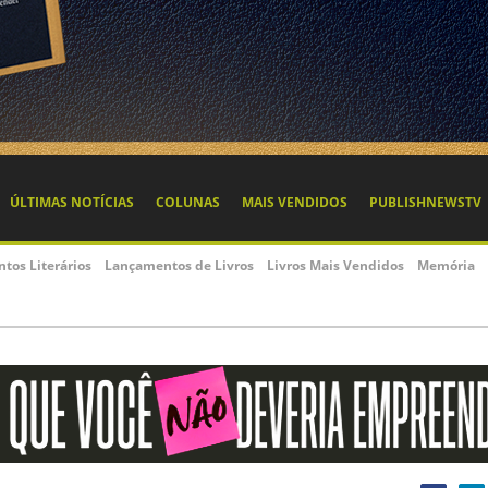
ÚLTIMAS NOTÍCIAS
COLUNAS
MAIS VENDIDOS
PUBLISHNEWSTV
ntos Literários
Lançamentos de Livros
Livros Mais Vendidos
Memória