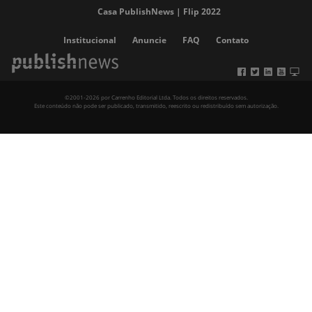
Casa PublishNews | Flip 2022
Institucional
Anuncie
FAQ
Contato
©2001-2026 por Carrenho Editorial Ltda. Todos os direitos reservados.
Este conteúdo não pode ser publicado, transmitido, reescrito ou redistribuído sem autorização.