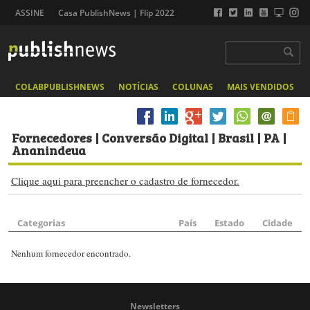
ASSINE
Casa PublishNews | Flip 2022
COLABPUBLISHNEWS
NOTÍCIAS
COLUNAS
MAIS VENDIDOS
Fornecedores
| Conversão Digital | Brasil | PA |
Ananindeua
Clique aqui para preencher o cadastro de fornecedor.
Categorias
País
Estado
Cidade
Nenhum fornecedor encontrado.
Newsletters