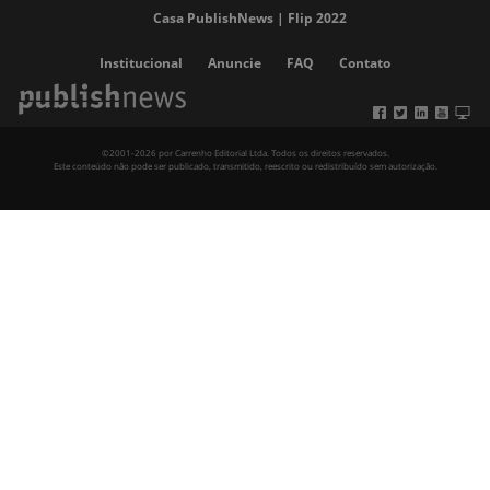
Casa PublishNews | Flip 2022
Institucional
Anuncie
FAQ
Contato
©2001-2026 por Carrenho Editorial Ltda. Todos os direitos reservados.
Este conteúdo não pode ser publicado, transmitido, reescrito ou redistribuído sem autorização.