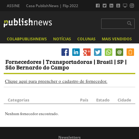
ASSINE
Casa PublishNews | Flip 2022
COLABPUBLISHNEWS
NOTÍCIAS
COLUNAS
MAIS VENDIDOS
Fornecedores
| Transportadoras | Brasil | SP |
São Bernardo do Campo
Clique aqui para preencher o cadastro de fornecedor.
Categorias
País
Estado
Cidade
Nenhum fornecedor encontrado.
Newsletters