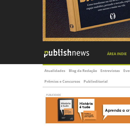
ÁREA INDIE
Atualidades
Blog da Redação
Entrevistas
Eve
Prêmios e Concursos
Publieditorial
PUBLICIDADE