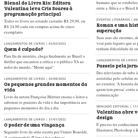
Bienal do Livro Rio: Editora
humano que se estabelece
Valentina leva Cris Soares à
entre a África e o Brasi
programação principal
EVENTOS LITERÁRIOS
| 09
Todos os livros no estande custarão R$ 29,90, ou
Roman e uma hist
R$ 24,90 cada em compras acima de cinco
superação
exemplares
Suas asas são enormes, 
voar para lugares que as
LANÇAMENTOS DE LIVROS
| 03/02/2023
Quem é culpado?
tenham dificuldade de e
Para fãs de mistério, chega finalmente ao Brasil o
LANÇAMENTOS DE LIVROS
thriller que encantou a crítica e o público YA ao
Passeio pela jor
redor do mundo, "Morre aqui"
Dos televisores de tubo 
assistidas pelo celular, n
LANÇAMENTOS DE LIVROS
| 02/08/2022
Os pequenos grandes momentos da
no exterior, ‘A história d
vida
quem tem pressa’ conta 
comunicação
Livro da autora Françoise Héritier ensina o leitor a
saborear os prazeres da vida e dar importância aos
MERCADO EDITORIAL
| 11/
pequenos momentos do dia a dia
Valentina abre v
design
LANÇAMENTOS DE LIVROS
| 31/01/2022
O poder de uma vingança
É preciso ter conhecim
Illustrator, Photoshop e 
Segundo livro da série escrita por Uranio Bonoldi,
'A contrapartida II' lança luz sobre as