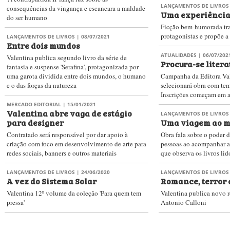
LANÇAMENTOS DE LIVROS
consequências da vingança e escancara a maldade
Uma experiência
do ser humano
Ficção bem-humorada tra
protagonistas e propõe a
LANÇAMENTOS DE LIVROS
| 08/07/2021
Entre dois mundos
ATUALIDADES
| 06/07/202
Valentina publica segundo livro da série de
Procura-se liter
fantasia e suspense 'Serafina', protagonizada por
uma garota dividida entre dois mundos, o humano
Campanha da Editora Val
e o das forças da natureza
selecionará obra com t
Inscrições começam em a
MERCADO EDITORIAL
| 15/01/2021
Valentina abre vaga de estágio
LANÇAMENTOS DE LIVROS
para designer
Uma viagem ao m
Contratado será responsável por dar apoio à
Obra fala sobre o poder d
criação com foco em desenvolvimento de arte para
pessoas ao acompanhar a
redes sociais, banners e outros materiais
que observa os livros lid
LANÇAMENTOS DE LIVROS
| 24/06/2020
LANÇAMENTOS DE LIVROS
A vez do Sistema Solar
Romance, terror 
Valentina 12º volume da coleção 'Para quem tem
Valentina publica novo r
pressa'
Antonio Calloni