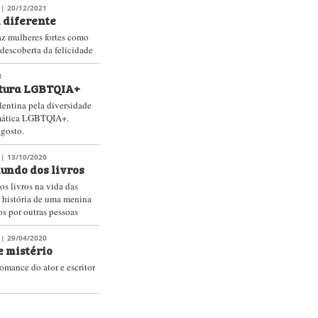
| 20/12/2021
 diferente
z mulheres fortes como
 descoberta da felicidade
1
atura LGBTQIA+
entina pela diversidade
emática LGBTQIA+.
gosto.
| 13/10/2020
undo dos livros
os livros na vida das
 história de uma menina
os por outras pessoas
| 29/04/2020
e mistério
omance do ator e escritor