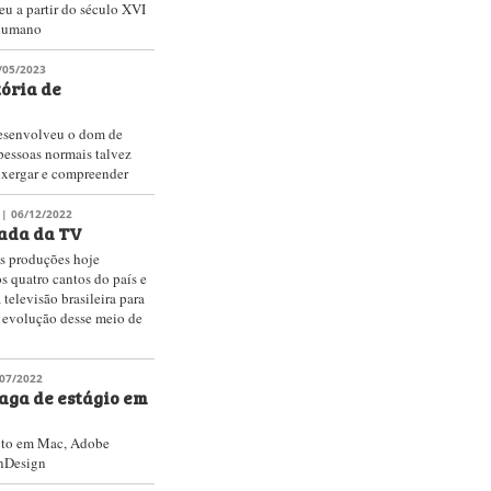
u a partir do século XVI
l humano
/05/2023
ória de
desenvolveu o dom de
 pessoas normais talvez
nxergar e compreender
| 06/12/2022
nada da TV
às produções hoje
os quatro cantos do país e
a televisão brasileira para
a evolução desse meio de
07/2022
aga de estágio em
ento em Mac, Adobe
InDesign