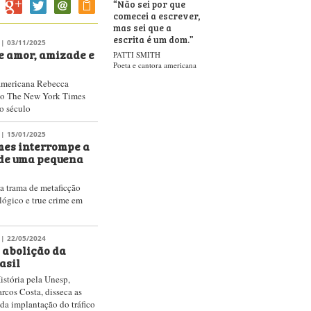
“
Não sei por que
comecei a escrever,
mas sei que a
escrita é um dom.
”
| 03/11/2025
e amor, amizade e
PATTI SMITH
Poeta e cantora americana
-americana Rebecca
lo The New York Times
o século
| 15/01/2025
mes interrompe a
 de uma pequena
a trama de metaficção
lógico e true crime em
| 22/05/2024
 abolição da
asil
istória pela Unesp,
rcos Costa, disseca as
 da implantação do tráfico