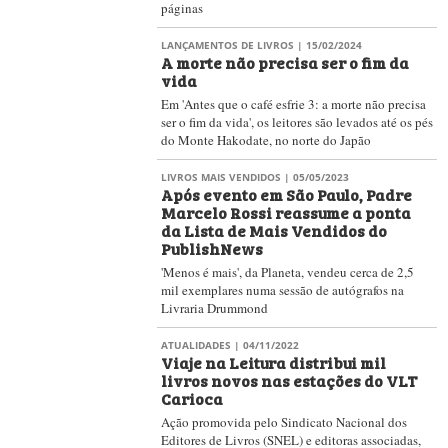
páginas
LANÇAMENTOS DE LIVROS
| 15/02/2024
A morte não precisa ser o fim da
vida
Em 'Antes que o café esfrie 3: a morte não precisa
ser o fim da vida', os leitores são levados até os pés
do Monte Hakodate, no norte do Japão
LIVROS MAIS VENDIDOS
| 05/05/2023
Após evento em São Paulo, Padre
Marcelo Rossi reassume a ponta
da Lista de Mais Vendidos do
PublishNews
'Menos é mais', da Planeta, vendeu cerca de 2,5
mil exemplares numa sessão de autógrafos na
Livraria Drummond
ATUALIDADES
| 04/11/2022
Viaje na Leitura distribui mil
livros novos nas estações do VLT
Carioca
Ação promovida pelo Sindicato Nacional dos
Editores de Livros (SNEL) e editoras associadas,