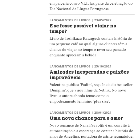
em parceria com o VLT, faz parte da celebração do
Dia Nacional da Língua Portuguesa
LANÇAMENTOS DE LIVROS
| 23/05/2022
E se fosse possível viajar no
tempo?
Livro de Toshikazu Kawaguch conta a história de
um pequeno café no qual alguns clientes têm a
chance de viajar no tempo e rever seu passado
enquanto apreciam a bebida
LANÇAMENTOS DE LIVROS
| 25/10/2021
Amizades inesperadas e paixões
improváveis
Valentina publica 'Pudim', sequência do bes-seller
'Dumplin', que virou filme da Netflix. No novo
livro, a autora aborda temas como o
empoderamento feminino 'plus size'.
LANÇAMENTOS DE LIVROS
| 28/01/2021
Uma nova chance para o amor
Novo romance de Nana Pauvolih é um convite à
autoaceitação e à esperança ao contar a história de
amor de Angelina, portadora de artrite reumatoide,