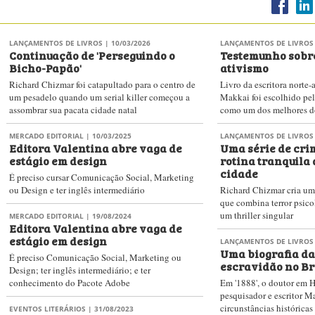
LANÇAMENTOS DE LIVROS
| 10/03/2026
LANÇAMENTOS DE LIVROS
Continuação de 'Perseguindo o
Testemunho sobr
Bicho-Papão'
ativismo
Richard Chizmar foi catapultado para o centro de
Livro da escritora norte
um pesadelo quando um serial killer começou a
Makkai foi escolhido pe
assombrar sua pacata cidade natal
como um dos melhores d
MERCADO EDITORIAL
| 10/03/2025
LANÇAMENTOS DE LIVROS
Editora Valentina abre vaga de
Uma série de cri
estágio em design
rotina tranquila
cidade
É preciso cursar Comunicação Social, Marketing
ou Design e ter inglês intermediário
Richard Chizmar cria um
que combina terror psico
um thriller singular
MERCADO EDITORIAL
| 19/08/2024
Editora Valentina abre vaga de
estágio em design
LANÇAMENTOS DE LIVROS
Uma biografia da
É preciso Comunicação Social, Marketing ou
escravidão no Br
Design; ter inglês intermediário; e ter
conhecimento do Pacote Adobe
Em '1888', o doutor em H
pesquisador e escritor Ma
circunstâncias históricas
EVENTOS LITERÁRIOS
| 31/08/2023