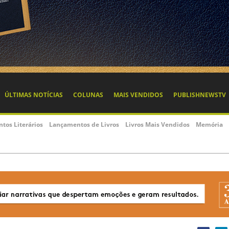
ÚLTIMAS NOTÍCIAS
COLUNAS
MAIS VENDIDOS
PUBLISHNEWSTV
ntos Literários
Lançamentos de Livros
Livros Mais Vendidos
Memória