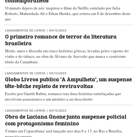
contemporâneos
'O mundo depois de nós' inspirou o filme da Netflix estrelado por Julia
Roberts, Mahershala Ali e Ethan Hawke, que estreia em 8 de dezembro deste
ano
LANÇAMENTOS DE LIVROS
| 04/12/2023
O primeiro romance de terror da literatura
brasileira
Morte, amor e filosofia em cinco histórias góticas, levadas pelos vapores do
vinho e do tabaco, na obra de Álvares de Azevedo que marca o centésimo
título da Carambaia
LANÇAMENTOS DE LIVROS
| 04/12/2023
Globo Livros publica 'A Ampulheta', um suspense
tête-bêche repleto de reviravoltas
Escrito por Gareth Rubin, romance traz duas histórias entrelaçadas que
envolvem assassinatos e um mistério a ser descoberto
LANÇAMENTOS DE LIVROS
| 04/12/2023
Obra de Luciana Gnone junta suspense policial
com protagonismo feminino
'Crimes em Copacabana' será lançado nos dias 6 e 13, no Rio e Brasília,
respectivamente