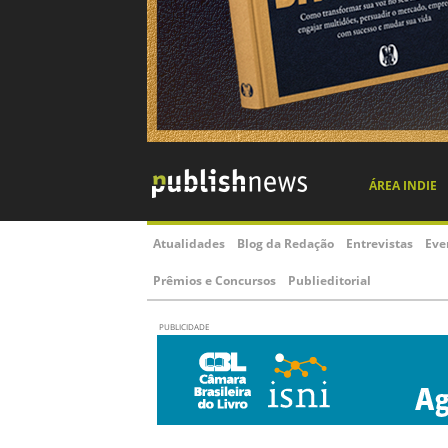
ÁREA INDIE
Atualidades
Blog da Redação
Entrevistas
Eve
Prêmios e Concursos
Publieditorial
PUBLICIDADE