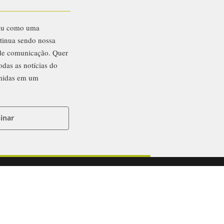
eu como uma
ntinua sendo nossa
 de comunicação. Quer
odas as notícias do
midas em um
inar
ntato