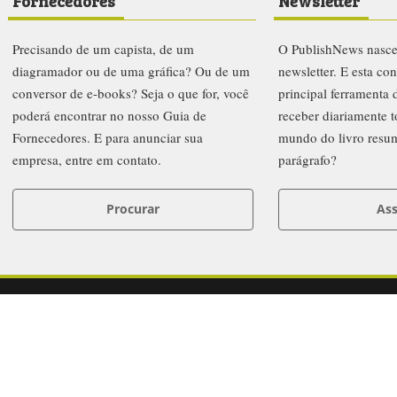
Fornecedores
Newsletter
Precisando de um capista, de um
O PublishNews nasc
diagramador ou de uma gráfica? Ou de um
newsletter. E esta co
conversor de e-books? Seja o que for, você
principal ferramenta
poderá encontrar no nosso Guia de
receber diariamente t
Fornecedores. E para anunciar sua
mundo do livro resu
empresa, entre em contato.
parágrafo?
Procurar
Ass
letters
Prêmio PublishNews 2019
Institucional
Anuncie
FAQ
Co