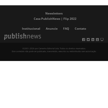
Newsletters
Casa PublishNews | Flip 2022
Institucional
Anuncie
FAQ
Contato
©2001-2026 por Carrenho Editorial Ltda. Todos os direitos reservados.
Este conteúdo não pode ser publicado, transmitido, reescrito ou redistribuído sem autorização.