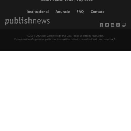
Institucional
Anuncie
FAQ
Contato
©2001-2026 por Carrenho Editorial Ltda. Todos os direitos reservados.
Este conteúdo não pode ser publicado, transmitido, reescrito ou redistribuído sem autorização.