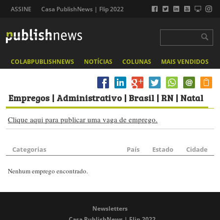
ASSINE
Casa PublishNews | Flip 2022
COLABPUBLISHNEWS
NOTÍCIAS
COLUNAS
MAIS VENDIDOS
Empregos
| Administrativo | Brasil | RN | Natal
Clique aqui para publicar uma vaga de emprego.
Categorias
País
Estado
Cidade
Nenhum emprego encontrado.
Newsletters
Casa PublishNews | Flip 2022