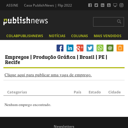
ASSINE
Casa PublishNews | Flip 2022
COLABPUBLISHNEWS
NOTÍCIAS
COLUNAS
MAIS VENDIDOS
Empregos
| Produção Gráfica | Brasil | PE |
Recife
Clique aqui para publicar uma vaga de emprego.
Categorias
País
Estado
Cidade
Nenhum emprego encontrado.
Newsletters