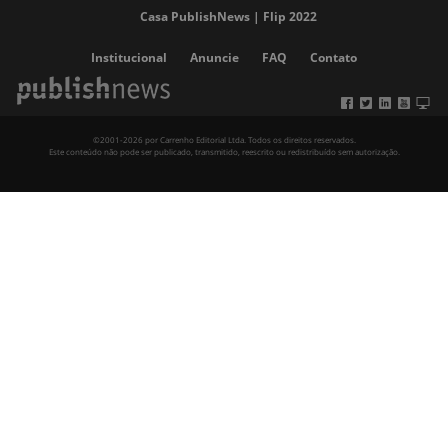
Casa PublishNews | Flip 2022
Institucional
Anuncie
FAQ
Contato
©2001-2026 por Carrenho Editorial Ltda. Todos os direitos reservados.
Este conteúdo não pode ser publicado, transmitido, reescrito ou redistribuído sem autorização.