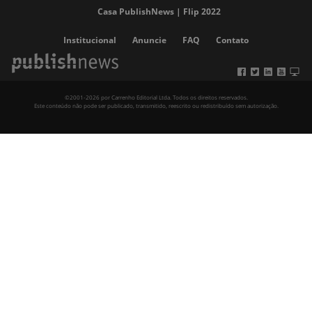
Casa PublishNews | Flip 2022
Institucional
Anuncie
FAQ
Contato
©2001-2026 por Carrenho Editorial Ltda. Todos os direitos reservados.
Este conteúdo não pode ser publicado, transmitido, reescrito ou redistribuído sem autorização.