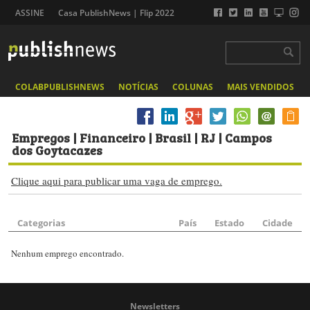
ASSINE
Casa PublishNews | Flip 2022
COLABPUBLISHNEWS
NOTÍCIAS
COLUNAS
MAIS VENDIDOS
Empregos
| Financeiro | Brasil | RJ | Campos
dos Goytacazes
Clique aqui para publicar uma vaga de emprego.
Categorias
País
Estado
Cidade
Nenhum emprego encontrado.
Newsletters