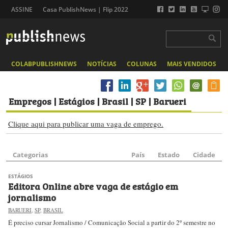
ASSINE
Casa PublishNews | Flip 2022
COLABPUBLISHNEWS
NOTÍCIAS
COLUNAS
MAIS VENDIDOS
Empregos
| Estágios | Brasil | SP | Barueri
Clique aqui para publicar uma vaga de emprego.
Categorias
País
Estado
Cidade
ESTÁGIOS
Editora Online abre vaga de estágio em
jornalismo
BARUERI
,
SP
,
BRASIL
É preciso cursar Jornalismo / Comunicação Social a partir do 2º semestre no