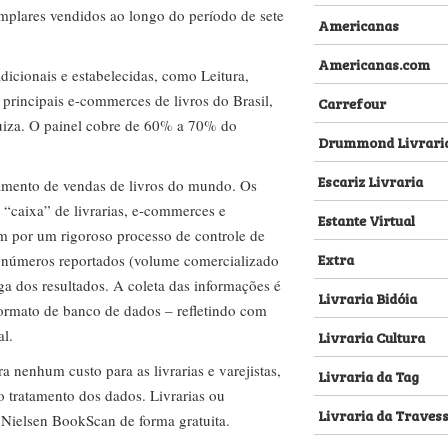
emplares vendidos ao longo do período de sete
Americanas
Americanas.com
dicionais e estabelecidas, como Leitura,
s principais e-commerces de livros do Brasil,
Carrefour
za. O painel cobre de 60% a 70% do
Drummond Livrari
Escariz Livraria
amento de vendas de livros do mundo. Os
 “caixa” de livrarias, e-commerces e
Estante Virtual
m por um rigoroso processo de controle de
Extra
s números reportados (volume comercializado
ega dos resultados. A coleta das informações é
Livraria Bidóia
 formato de banco de dados – refletindo com
al.
Livraria Cultura
nenhum custo para as livrarias e varejistas,
Livraria da Tag
no tratamento dos dados. Livrarias ou
Livraria da Traves
 Nielsen BookScan de forma gratuita.