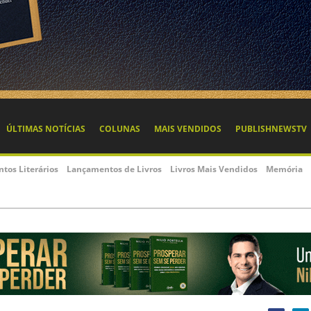
ÚLTIMAS NOTÍCIAS
COLUNAS
MAIS VENDIDOS
PUBLISHNEWSTV
ntos Literários
Lançamentos de Livros
Livros Mais Vendidos
Memória