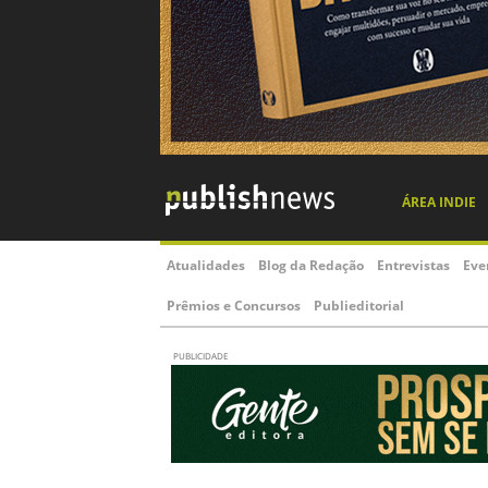
ÁREA INDIE
Atualidades
Blog da Redação
Entrevistas
Eve
Prêmios e Concursos
Publieditorial
PUBLICIDADE