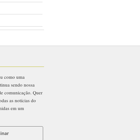
eu como uma
ntinua sendo nossa
 de comunicação. Quer
odas as notícias do
midas em um
inar