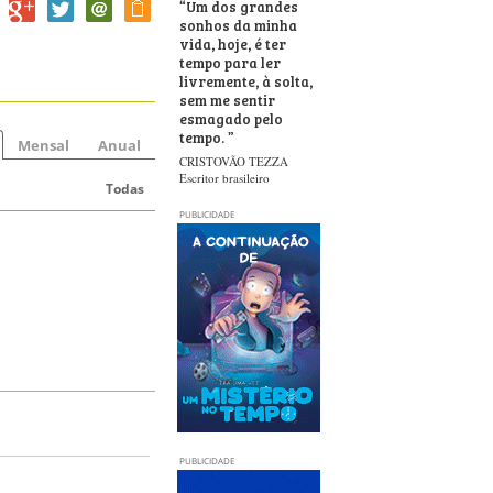
“
Um dos grandes
sonhos da minha
vida, hoje, é ter
tempo para ler
livremente, à solta,
sem me sentir
esmagado pelo
tempo.
”
Mensal
Anual
CRISTOVÃO TEZZA
Escritor brasileiro
Todas
PUBLICIDADE
PUBLICIDADE