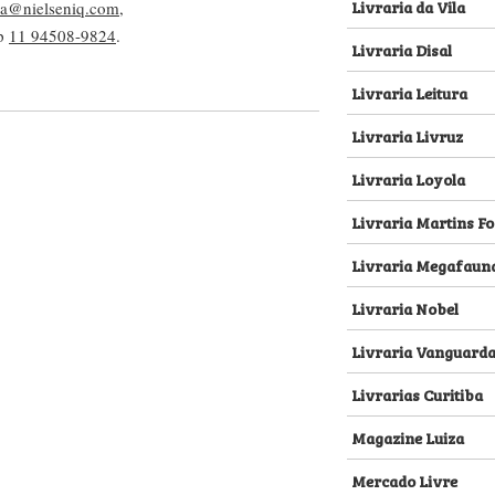
Livraria da Vila
lva@nielseniq.com
,
pp
11 94508-9824
.
Livraria Disal
Livraria Leitura
Livraria Livruz
Livraria Loyola
Livraria Martins Fo
Livraria Megafaun
Livraria Nobel
Livraria Vanguard
Livrarias Curitiba
Magazine Luiza
Mercado Livre