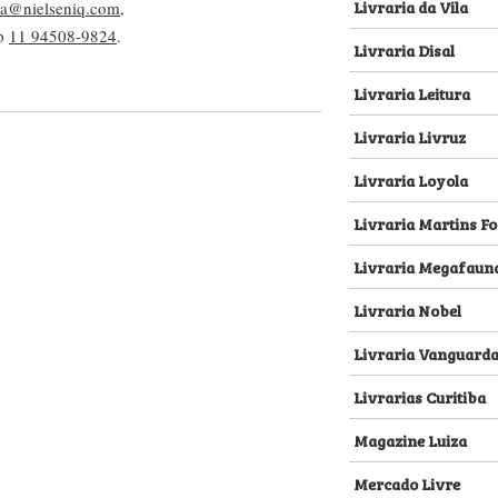
Livraria da Vila
lva@nielseniq.com
,
pp
11 94508-9824
.
Livraria Disal
Livraria Leitura
Livraria Livruz
Livraria Loyola
Livraria Martins Fo
Livraria Megafaun
Livraria Nobel
Livraria Vanguard
Livrarias Curitiba
Magazine Luiza
Mercado Livre