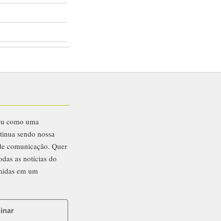
eu como uma
ntinua sendo nossa
 de comunicação. Quer
odas as notícias do
midas em um
inar