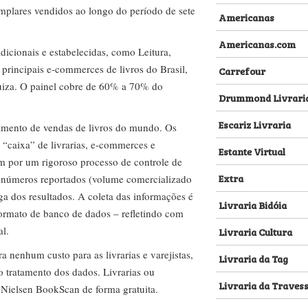
emplares vendidos ao longo do período de sete
Americanas
Americanas.com
dicionais e estabelecidas, como Leitura,
s principais e-commerces de livros do Brasil,
Carrefour
za. O painel cobre de 60% a 70% do
Drummond Livrari
Escariz Livraria
amento de vendas de livros do mundo. Os
 “caixa” de livrarias, e-commerces e
Estante Virtual
m por um rigoroso processo de controle de
Extra
s números reportados (volume comercializado
ega dos resultados. A coleta das informações é
Livraria Bidóia
 formato de banco de dados – refletindo com
al.
Livraria Cultura
nenhum custo para as livrarias e varejistas,
Livraria da Tag
no tratamento dos dados. Livrarias ou
Livraria da Traves
 Nielsen BookScan de forma gratuita.