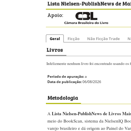
Lista Nielsen-PublishNews de Mai
Apoio:
Geral
Ficção
Não Ficção Trade
N
Livros
Infelizmente nenhum livro foi encontrado usando os fi
Período de apuração:
a
Data de publicação:
06/08/2026
Metodologia
Lista Nielsen-PublishNews de Livros Mai
A
meio do BookScan, sistema da NielsenIQ Boo
varejo brasileiro e dá origem ao Painel do Var