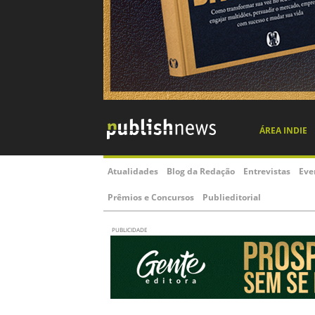
ÁREA INDIE
Atualidades
Blog da Redação
Entrevistas
Eve
Prêmios e Concursos
Publieditorial
PUBLICIDADE