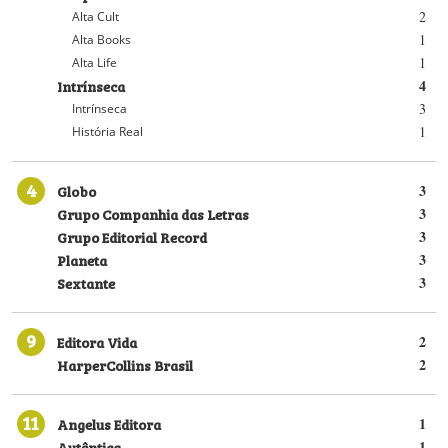
2
Alta Cult
1
Alta Books
1
Alta Life
Intrínseca
4
3
Intrínseca
1
História Real
4
Globo
3
Grupo Companhia das Letras
3
Grupo Editorial Record
3
Planeta
3
Sextante
3
9
Editora Vida
2
HarperCollins Brasil
2
11
Angelus Editora
1
Autêntica
1