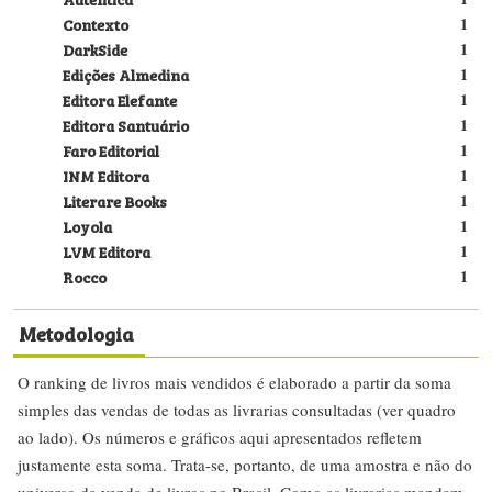
Contexto
1
DarkSide
1
Edições Almedina
1
Editora Elefante
1
Editora Santuário
1
Faro Editorial
1
INM Editora
1
Literare Books
1
Loyola
1
LVM Editora
1
Rocco
1
Metodologia
O ranking de livros mais vendidos é elaborado a partir da soma
simples das vendas de todas as livrarias consultadas (ver quadro
ao lado). Os números e gráficos aqui apresentados refletem
justamente esta soma. Trata-se, portanto, de uma amostra e não do