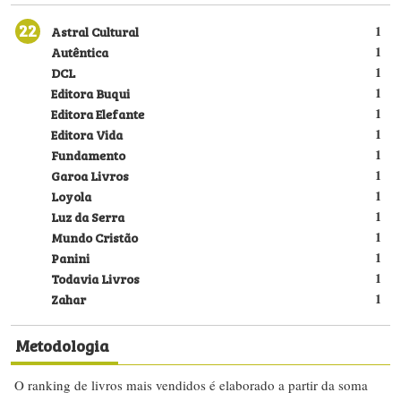
22
Astral Cultural
1
Autêntica
1
DCL
1
Editora Buqui
1
Editora Elefante
1
Editora Vida
1
Fundamento
1
Garoa Livros
1
Loyola
1
Luz da Serra
1
Mundo Cristão
1
Panini
1
Todavia Livros
1
Zahar
1
Metodologia
O ranking de livros mais vendidos é elaborado a partir da soma