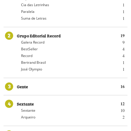
1
Cia das Letrinhas
1
Paralela
1
Suma de Letras
2
Grupo Editorial Record
19
9
Galera Record
4
BestSeller
4
Record
1
Bertrand Brasil
1
José Olympio
3
Gente
16
4
Sextante
12
10
Sextante
2
Arqueiro