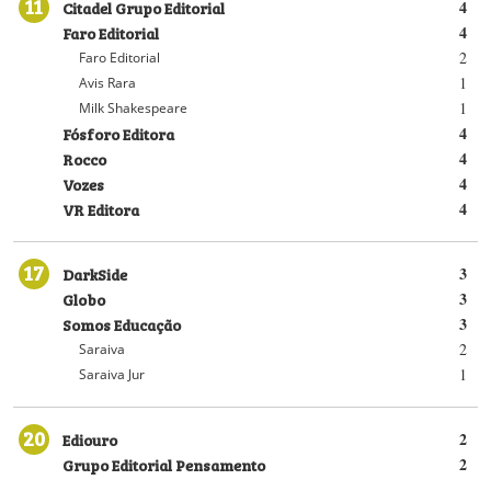
11
Citadel Grupo Editorial
4
Faro Editorial
4
2
Faro Editorial
1
Avis Rara
1
Milk Shakespeare
Fósforo Editora
4
Rocco
4
Vozes
4
VR Editora
4
17
DarkSide
3
Globo
3
Somos Educação
3
2
Saraiva
1
Saraiva Jur
20
Ediouro
2
Grupo Editorial Pensamento
2