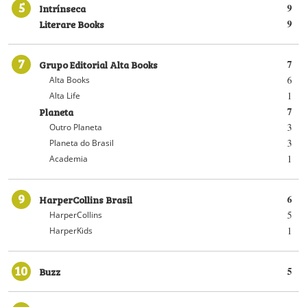
5
Intrínseca
9
Literare Books
9
7
Grupo Editorial Alta Books
7
6
Alta Books
1
Alta Life
Planeta
7
3
Outro Planeta
3
Planeta do Brasil
1
Academia
9
HarperCollins Brasil
6
5
HarperCollins
1
HarperKids
10
Buzz
5