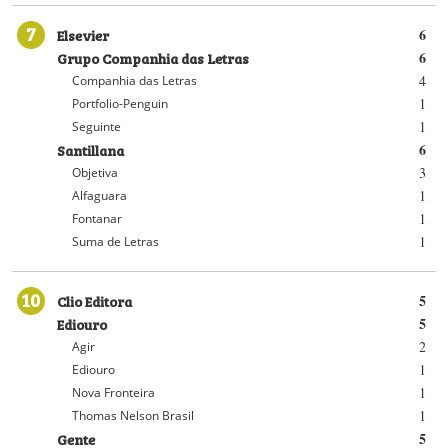
7
Elsevier
6
Grupo Companhia das Letras
6
4
Companhia das Letras
1
Portfolio-Penguin
1
Seguinte
Santillana
6
3
Objetiva
1
Alfaguara
1
Fontanar
1
Suma de Letras
10
Clio Editora
5
Ediouro
5
2
Agir
1
Ediouro
1
Nova Fronteira
1
Thomas Nelson Brasil
Gente
5