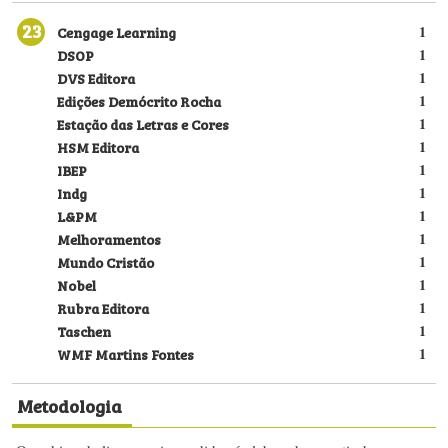
23
Cengage Learning
1
DSOP
1
DVS Editora
1
Edições Demócrito Rocha
1
Estação das Letras e Cores
1
HSM Editora
1
IBEP
1
Indg
1
L&PM
1
Melhoramentos
1
Mundo Cristão
1
Nobel
1
Rubra Editora
1
Taschen
1
WMF Martins Fontes
1
Metodologia