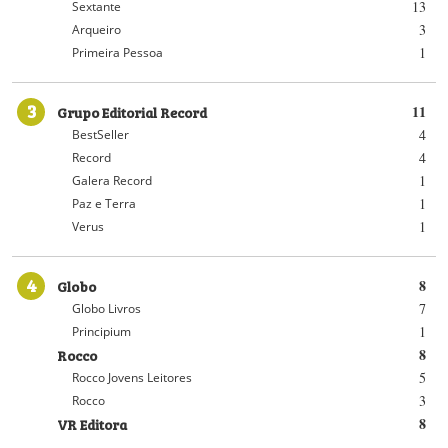
13
Sextante
3
Arqueiro
1
Primeira Pessoa
3
Grupo Editorial Record
11
4
BestSeller
4
Record
1
Galera Record
1
Paz e Terra
1
Verus
4
Globo
8
7
Globo Livros
1
Principium
Rocco
8
5
Rocco Jovens Leitores
3
Rocco
VR Editora
8