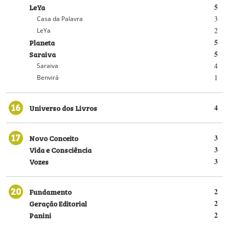
LeYa
5
3
Casa da Palavra
2
LeYa
Planeta
5
Saraiva
5
4
Saraiva
1
Benvirá
16
Universo dos Livros
4
17
Novo Conceito
3
Vida e Consciência
3
Vozes
3
20
Fundamento
2
Geração Editorial
2
Panini
2