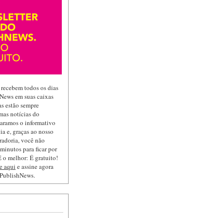
 recebem todos os dias
hNews em suas caixas
las estão sempre
mas notícias do
paramos o informativo
ia e, graças ao nosso
radoria, você não
minutos para ficar por
 o melhor: É gratuito!
e aqui
e assine agora
 PublishNews.