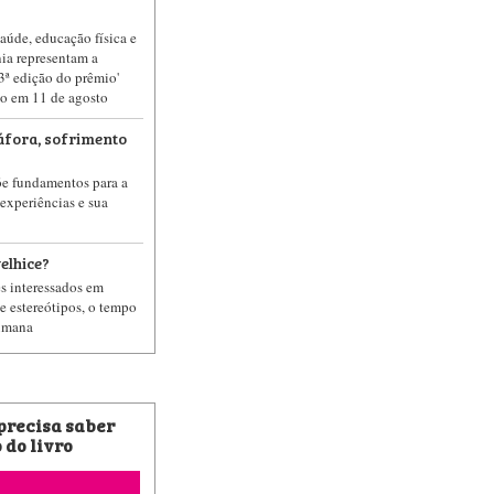
saúde, educação física e
ia representam a
 3ª edição do prêmio'
do em 11 de agosto
fora, sofrimento
õe fundamentos para a
 experiências e sua
elhice?
es interessados em
e estereótipos, o tempo
humana
 precisa saber
 do livro