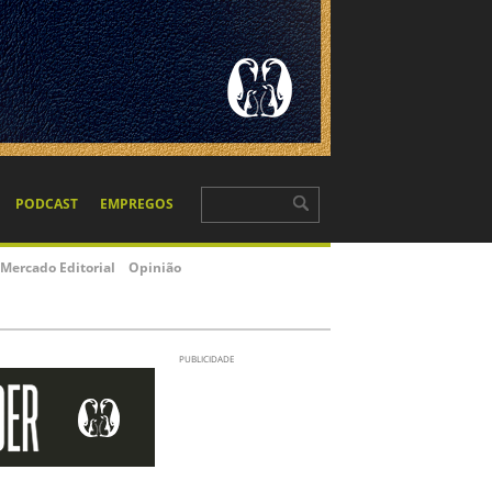
PODCAST
EMPREGOS
Mercado Editorial
Opinião
PUBLICIDADE