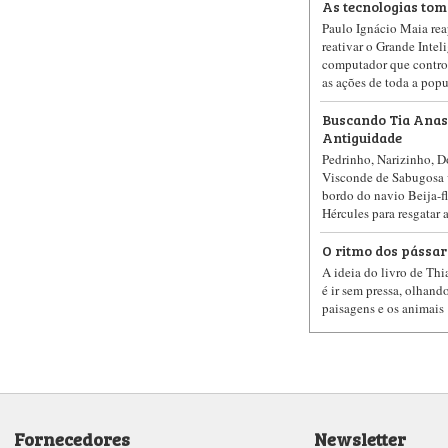
As tecnologias to
Paulo Ignácio Maia reap
reativar o Grande Intel
computador que contro
as ações de toda a pop
Buscando Tia Anas
Antiguidade
Pedrinho, Narizinho, D
Visconde de Sabugosa v
bordo do navio Beija-fl
Hércules para resgatar a
O ritmo dos pássar
A ideia do livro de Th
é ir sem pressa, olhand
paisagens e os animais
Fornecedores
Newsletter