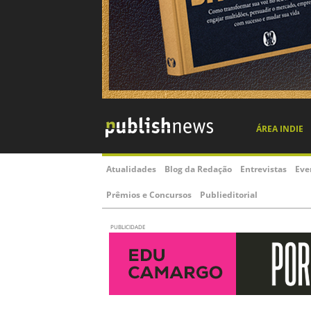
ÁREA INDIE
Atualidades
Blog da Redação
Entrevistas
Eve
Prêmios e Concursos
Publieditorial
PUBLICIDADE