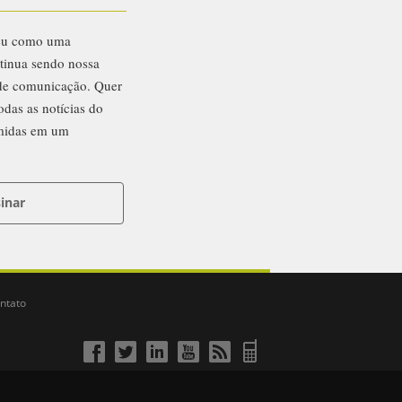
eu como uma
ntinua sendo nossa
 de comunicação. Quer
odas as notícias do
midas em um
inar
ntato