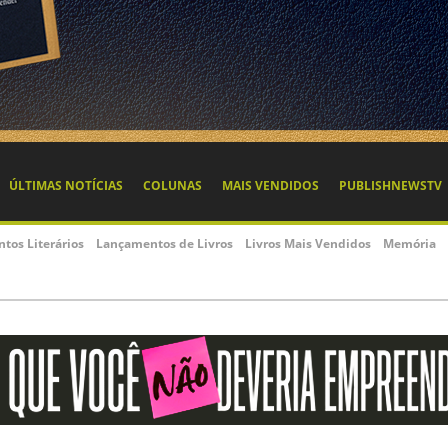
ÚLTIMAS NOTÍCIAS
COLUNAS
MAIS VENDIDOS
PUBLISHNEWSTV
ntos Literários
Lançamentos de Livros
Livros Mais Vendidos
Memória