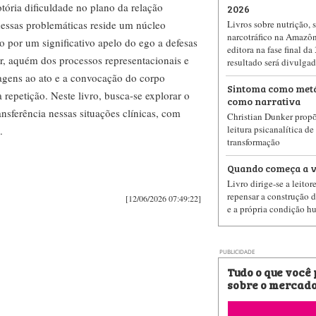
otória dificuldade no plano da relação
2026
dessas problemáticas reside um núcleo
Livros sobre nutrição, 
narcotráfico na Amazôn
o por um significativo apelo do ego a defesas
editora na fase final da
ar, aquém dos processos representacionais e
resultado será divulga
agens ao ato e a convocação do corpo
Sintoma como metá
repetição. Neste livro, busca-se explorar o
como narrativa
ansferência nessas situações clínicas, com
Christian Dunker prop
leitura psicanalítica de
.
transformação
Quando começa a v
Livro dirige-se a leitor
repensar a construção d
[12/06/2026 07:49:22]
e a própria condição 
PUBLICIDADE
Tudo o que você
sobre o mercado