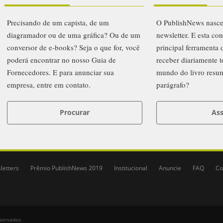
Precisando de um capista, de um
O PublishNews nasc
diagramador ou de uma gráfica? Ou de um
newsletter. E esta co
conversor de e-books? Seja o que for, você
principal ferramenta
poderá encontrar no nosso Guia de
receber diariamente t
Fornecedores. E para anunciar sua
mundo do livro resu
empresa, entre em contato.
parágrafo?
Procurar
Ass
letters
Prêmio PublishNews 2019
Institucional
Anuncie
FAQ
Co
eservados.