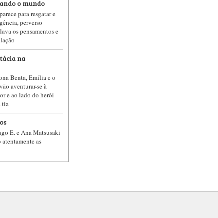
mando o mundo
arece para resgatar e
igência, perverso
lava os pensamentos e
ulação
tácia na
ona Benta, Emília e o
ão aventurar-se à
or e ao lado do herói
 tia
os
iago E. e Ana Matsusaki
o atentamente as