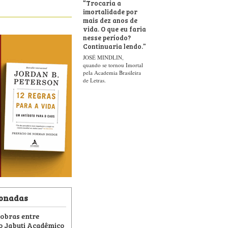
“
Trocaria a
imortalidade por
mais dez anos de
vida. O que eu faria
nesse período?
Continuaria lendo.
”
JOSÉ MINDLIN,
quando se tornou Imortal
pela Academia Brasileira
de Letras.
ionadas
obras entre
io Jabuti Acadêmico