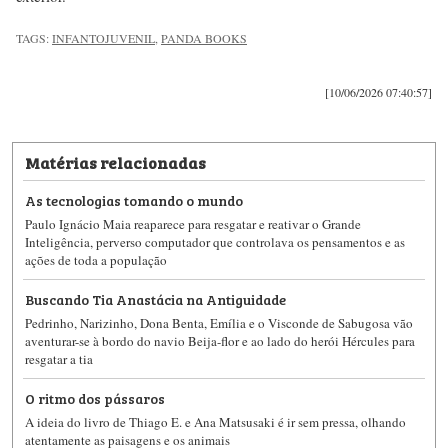
TAGS:
INFANTOJUVENIL
,
PANDA BOOKS
[10/06/2026 07:40:57]
Matérias relacionadas
As tecnologias tomando o mundo
Paulo Ignácio Maia reaparece para resgatar e reativar o Grande
Inteligência, perverso computador que controlava os pensamentos e as
ações de toda a população
Buscando Tia Anastácia na Antiguidade
Pedrinho, Narizinho, Dona Benta, Emília e o Visconde de Sabugosa vão
aventurar-se à bordo do navio Beija-flor e ao lado do herói Hércules para
resgatar a tia
O ritmo dos pássaros
A ideia do livro de Thiago E. e Ana Matsusaki é ir sem pressa, olhando
atentamente as paisagens e os animais