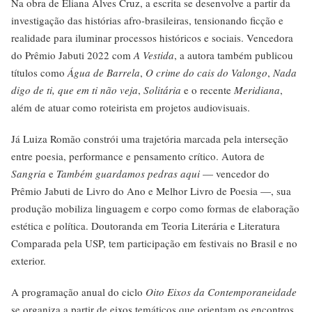
Na obra de Eliana Alves Cruz, a escrita se desenvolve a partir da
investigação das histórias afro-brasileiras, tensionando ficção e
realidade para iluminar processos históricos e sociais. Vencedora
do Prêmio Jabuti 2022 com
A Vestida
, a autora também publicou
títulos como
Água de Barrela
,
O crime do cais do Valongo
,
Nada
digo de ti, que em ti não veja
,
Solitária
e o recente
Meridiana
,
além de atuar como roteirista em projetos audiovisuais.
Já Luiza Romão constrói uma trajetória marcada pela interseção
entre poesia, performance e pensamento crítico. Autora de
Sangria
e
Também guardamos pedras aqui
— vencedor do
Prêmio Jabuti de Livro do Ano e Melhor Livro de Poesia —, sua
produção mobiliza linguagem e corpo como formas de elaboração
estética e política. Doutoranda em Teoria Literária e Literatura
Comparada pela USP, tem participação em festivais no Brasil e no
exterior.
A programação anual do ciclo
Oito Eixos da Contemporaneidade
se organiza a partir de eixos temáticos que orientam os encontros