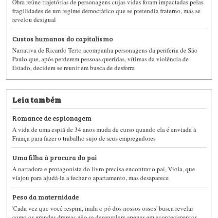
Obra reúne trajetórias de personagens cujas vidas foram impactadas pelas
fragilidades de um regime democrático que se pretendia fraterno, mas se
revelou desigual
Custos humanos do capitalismo
Narrativa de Ricardo Terto ​acompanha personagens da periferia de São
Paulo que, após perderem pessoas queridas, vítimas da violência de
Estado, decidem se reunir em busca de desforra
Leia também
Romance de espionagem
A vida de uma espiã de 34 anos muda de curso quando ela é enviada à
França para fazer o trabalho sujo de seus empregadores
Uma filha à procura do pai
A narradora e protagonista do livro precisa encontrar o pai, Viola, que
viajou para ajudá-la a fechar o apartamento, mas desaparece
Peso da maternidade
'Cada vez que você respira, inala o pó dos nossos ossos' busca revelar
como os grandes dramas não se desenrolam apenas em acontecimentos