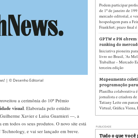
Podem participar profis
de 1º de janeiro de 199
mercado editorial, e ve
hospedagem para a Feir
Frankfurt; prazo final 
GPTW e PN abrem i
ranking do mercado
Iniciativa pioneira par
livro no Brasil, 'As Me
Trabalhar – Mercado Edi
terceira edição
Mapeamento coletiv
ws! | © Desenho Editorial
programação parale
Planilha colaborativa 
jornalista e criadora de
roveitou a cerimônia do 10º Prêmio
Tatiany Leite em parcer
idade visual
. Elaborada pelo estúdio
Virtual, Gráfica Viena,
Guilherme Xavier e Luísa Guarnieri —, a
 em todos os seus produtos. O novo site está
PUBLICIDADE
Technology, e vai ser lançado em breve.
Tudo o que você