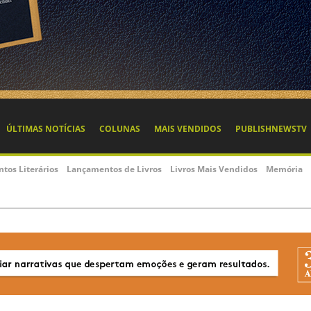
ÚLTIMAS NOTÍCIAS
COLUNAS
MAIS VENDIDOS
PUBLISHNEWSTV
ntos Literários
Lançamentos de Livros
Livros Mais Vendidos
Memória