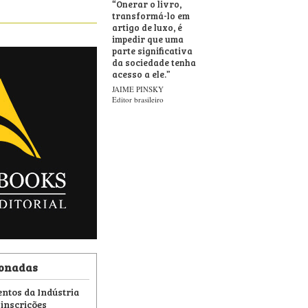
“
Onerar o livro,
transformá-lo em
artigo de luxo, é
impedir que uma
parte significativa
da sociedade tenha
acesso a ele.
”
JAIME PINSKY
Editor brasileiro
ionadas
ntos da Indústria
 inscrições