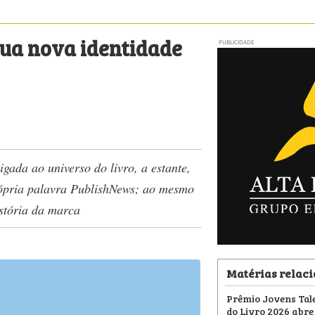
sua nova identidade
PUBLICIDADE
gada ao universo do livro, a estante,
própria palavra PublishNews; ao mesmo
stória da marca
Matérias relac
Prêmio Jovens Tale
do Livro 2026 abre