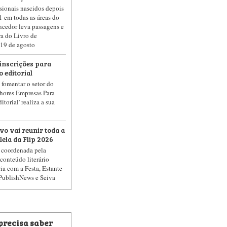
sionais nascidos depois
1 em todas as áreas do
ncedor leva passagens e
a do Livro de
é 19 de agosto
nscrições para
 editorial
a fomentar o setor do
lhores Empresas Para
torial' realiza a sua
o vai reunir toda a
la da Flip 2026
é coordenada pela
 conteúdo literário
ia com a Festa, Estante
 PublishNews e Seiva
 precisa saber