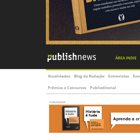
ÁREA INDIE
Atualidades
Blog da Redação
Entrevistas
Eve
Prêmios e Concursos
Publieditorial
PUBLICIDADE