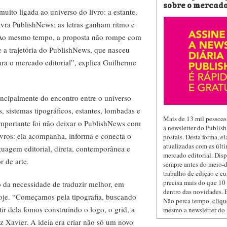
sobre o mercado
ito ligada ao universo do livro: a estante.
lavra PublishNews; as letras ganham ritmo e
 Ao mesmo tempo, a proposta não rompe com
e a trajetória do PublishNews, que nasceu
ara o mercado editorial”, explica Guilherme
incipalmente do encontro entre o universo
ids, sistemas tipográficos, estantes, lombadas e
Mais de 13 mil pessoas
importante foi não deixar o PublishNews com
a newsletter do Publis
ivros: ela acompanha, informa e conecta o
postais. Desta forma, e
atualizadas com as últi
uagem editorial, direta, contemporânea e
mercado editorial. Dis
r de arte.
sempre antes do meio-d
trabalho de edição e cu
precisa mais do que 10 
 da necessidade de traduzir melhor, em
dentro das novidades. E
oje. “Começamos pela tipografia, buscando
Não perca tempo,
cliqu
ir dela fomos construindo o logo, o grid, a
mesmo a newsletter do
z Xavier. A ideia era criar não só um novo