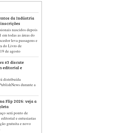
ntos da Indústria
 inscrições
sionais nascidos depois
1 em todas as áreas do
ncedor leva passagens e
a do Livro de
é 19 de agosto
s #3 discute
 editorial e
á distribuída
PublishNews durante a
a Flip 2026: veja a
leta
paço será ponto de
editorial e entusiastas
ção gratuita e novo
s