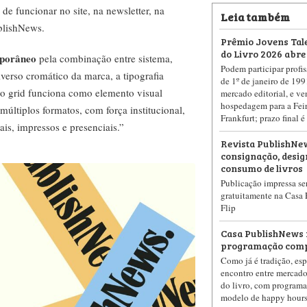
 funcionar no site, na newsletter, na
Leia também
ublishNews.
Prêmio Jovens Tale
do Livro 2026 abre
mporâneo
pela combinação entre sistema,
Podem participar profis
iverso cromático da marca, a tipografia
de 1º de janeiro de 199
 e o grid funciona como elemento visual
mercado editorial, e ve
hospedagem para a Feir
múltiplos formatos, com força institucional,
Frankfurt; prazo final 
tais, impressos e presenciais.”
Revista PublishNew
consignação, design
consumo de livros
Publicação impressa ser
gratuitamente na Casa 
Flip
Casa PublishNews n
programação comp
Como já é tradição, es
encontro entre mercado 
do livro, com programa
modelo de happy hour