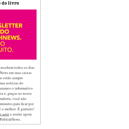
 do livro
 recebem todos os dias
hNews em suas caixas
las estão sempre
mas notícias do
paramos o informativo
ia e, graças ao nosso
radoria, você não
minutos para ficar por
 o melhor: É gratuito!
e aqui
e assine agora
 PublishNews.