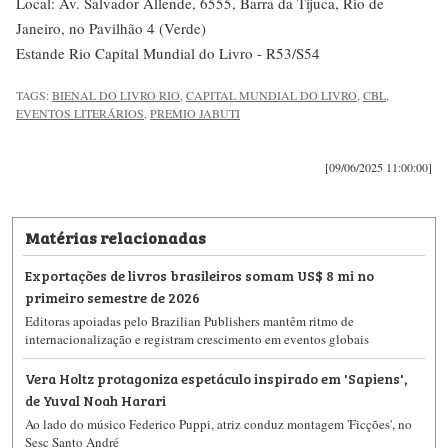
Local: Av. Salvador Allende, 6555, Barra da Tijuca, Rio de
Janeiro, no Pavilhão 4 (Verde)
Estande Rio Capital Mundial do Livro - R53/S54
TAGS:
BIENAL DO LIVRO RIO
,
CAPITAL MUNDIAL DO LIVRO
,
CBL
,
EVENTOS LITERÁRIOS
,
PREMIO JABUTI
[09/06/2025 11:00:00]
Matérias relacionadas
Exportações de livros brasileiros somam US$ 8 mi no
primeiro semestre de 2026
Editoras apoiadas pelo Brazilian Publishers mantêm ritmo de
internacionalização e registram crescimento em eventos globais
Vera Holtz protagoniza espetáculo inspirado em 'Sapiens',
de Yuval Noah Harari
Ao lado do músico Federico Puppi, atriz conduz montagem 'Ficções', no
Sesc Santo André