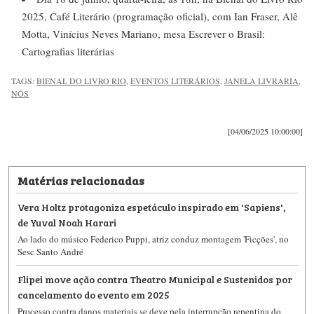
2025, Café Literário (programação oficial), com Ian Fraser, Alê
Motta, Vinícius Neves Mariano, mesa Escrever o Brasil:
Cartografias literárias
TAGS:
BIENAL DO LIVRO RIO
,
EVENTOS LITERÁRIOS
,
JANELA LIVRARIA
,
NÓS
[04/06/2025 10:00:00]
Matérias relacionadas
Vera Holtz protagoniza espetáculo inspirado em 'Sapiens',
de Yuval Noah Harari
Ao lado do músico Federico Puppi, atriz conduz montagem 'Ficções', no
Sesc Santo André
Flipei move ação contra Theatro Municipal e Sustenidos por
cancelamento do evento em 2025
Processo contra danos materiais se deve pela interrupção repentina do