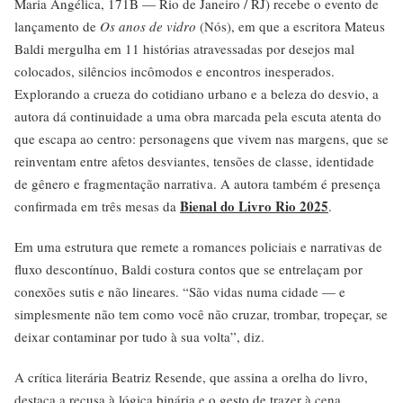
Maria Angélica, 171B — Rio de Janeiro / RJ) recebe o evento de
lançamento de
Os anos de vidro
(Nós), em que a escritora Mateus
Baldi mergulha em 11 histórias atravessadas por desejos mal
colocados, silêncios incômodos e encontros inesperados.
Explorando a crueza do cotidiano urbano e a beleza do desvio, a
autora dá continuidade a uma obra marcada pela escuta atenta do
que escapa ao centro: personagens que vivem nas margens, que se
reinventam entre afetos desviantes, tensões de classe, identidade
de gênero e fragmentação narrativa. A autora também é presença
Bienal do Livro Rio 2025
confirmada em três mesas da
.
Em uma estrutura que remete a romances policiais e narrativas de
fluxo descontínuo, Baldi costura contos que se entrelaçam por
conexões sutis e não lineares. “São vidas numa cidade — e
simplesmente não tem como você não cruzar, trombar, tropeçar, se
deixar contaminar por tudo à sua volta”, diz.
A crítica literária Beatriz Resende, que assina a orelha do livro,
destaca a recusa à lógica binária e o gesto de trazer à cena