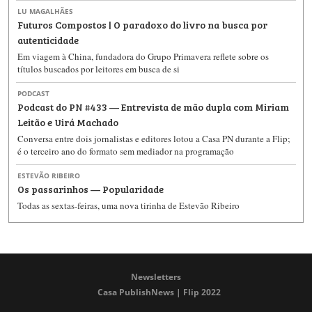
LU MAGALHÃES
Futuros Compostos | O paradoxo do livro na busca por
autenticidade
Em viagem à China, fundadora do Grupo Primavera reflete sobre os
títulos buscados por leitores em busca de si
PODCAST
Podcast do PN #433 — Entrevista de mão dupla com Miriam
Leitão e Uirá Machado
Conversa entre dois jornalistas e editores lotou a Casa PN durante a Flip;
é o terceiro ano do formato sem mediador na programação
ESTEVÃO RIBEIRO
Os passarinhos — Popularidade
Todas as sextas-feiras, uma nova tirinha de Estevão Ribeiro
Newsletters
Casa PublishNews | Flip 2022