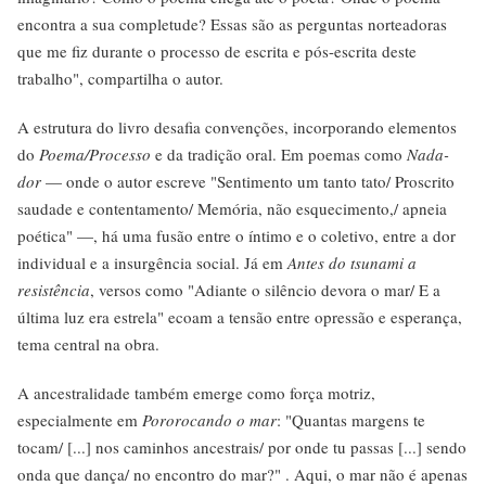
encontra a sua completude? Essas são as perguntas norteadoras
que me fiz durante o processo de escrita e pós-escrita deste
trabalho", compartilha o autor.
A estrutura do livro desafia convenções, incorporando elementos
do
Poema/Processo
e da tradição oral. Em poemas como
Nada-
dor
— onde o autor escreve "Sentimento um tanto tato/ Proscrito
saudade e contentamento/ Memória, não esquecimento,/ apneia
poética" —, há uma fusão entre o íntimo e o coletivo, entre a dor
individual e a insurgência social. Já em
Antes do tsunami a
resistência
, versos como "Adiante o silêncio devora o mar/ E a
última luz era estrela" ecoam a tensão entre opressão e esperança,
tema central na obra.
A ancestralidade também emerge como força motriz,
especialmente em
Pororocando o mar
: "Quantas margens te
tocam/ [...] nos caminhos ancestrais/ por onde tu passas [...] sendo
onda que dança/ no encontro do mar?" . Aqui, o mar não é apenas