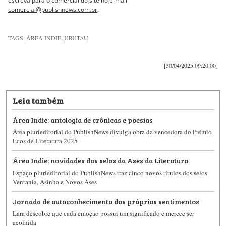
escreva para o comercial do site no e-mail
comercial@publishnews.com.br
.
TAGS:
ÁREA INDIE
,
URUTAU
[30/04/2025 09:20:00]
Leia também
Área Indie: antologia de crônicas e poesias
Área plurieditorial do PublishNews divulga obra da vencedora do Prêmio
Ecos de Literatura 2025
Área Indie: novidades dos selos da Ases da Literatura
Espaço plurieditorial do PublishNews traz cinco novos títulos dos selos
Ventania, Asinha e Novos Ases
Jornada de autoconhecimento dos próprios sentimentos
Lara descobre que cada emoção possui um significado e merece ser
acolhida