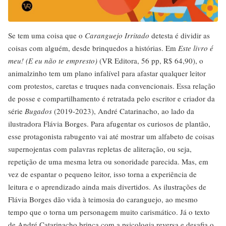
Se tem uma coisa que o
Caranguejo Irritado
detesta é dividir as
coisas com alguém, desde brinquedos a histórias. Em
Este livro é
meu! (E eu não te empresto)
(VR Editora, 56 pp, R$ 64,90), o
animalzinho tem um plano infalível para afastar qualquer leitor
com protestos, caretas e truques nada convencionais. Essa relação
de posse e compartilhamento é retratada pelo escritor e criador da
série
Bugados
(2019-2023), André Catarinacho, ao lado da
ilustradora Flávia Borges. Para afugentar os curiosos de plantão,
esse protagonista rabugento vai até mostrar um alfabeto de coisas
supernojentas com palavras repletas de aliteração, ou seja,
repetição de uma mesma letra ou sonoridade parecida. Mas, em
vez de espantar o pequeno leitor, isso torna a experiência de
leitura e o aprendizado ainda mais divertidos. As ilustrações de
Flávia Borges dão vida à teimosia do caranguejo, ao mesmo
tempo que o torna um personagem muito carismático. Já o texto
de André Catarinacho brinca com a psicologia reversa e desafia o