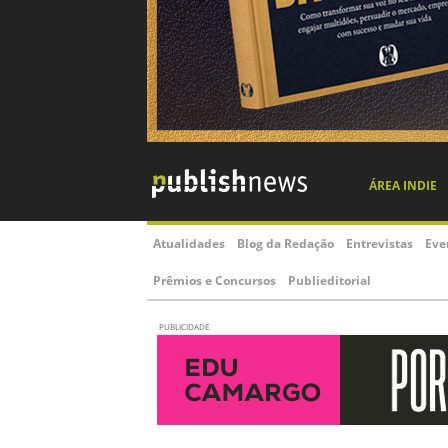
ÁREA INDIE
Atualidades
Blog da Redação
Entrevistas
Eve
Prêmios e Concursos
Publieditorial
PUBLICIDADE