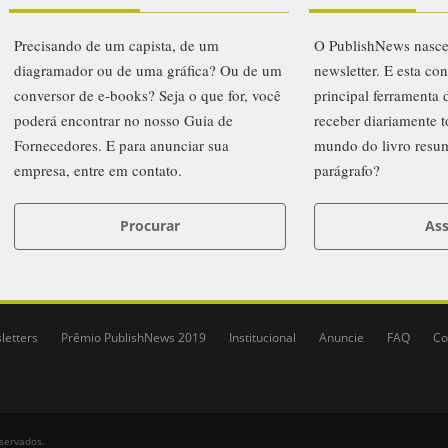
Precisando de um capista, de um
O PublishNews nasc
diagramador ou de uma gráfica? Ou de um
newsletter. E esta co
conversor de e-books? Seja o que for, você
principal ferramenta
poderá encontrar no nosso Guia de
receber diariamente t
Fornecedores. E para anunciar sua
mundo do livro resu
empresa, entre em contato.
parágrafo?
Procurar
Ass
letters
Prêmio PublishNews 2019
Institucional
Anuncie
FAQ
Co
eservados.