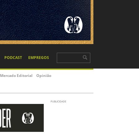
PODCAST
EMPREGOS
Mercado Editorial
Opinião
PUBLICIDADE