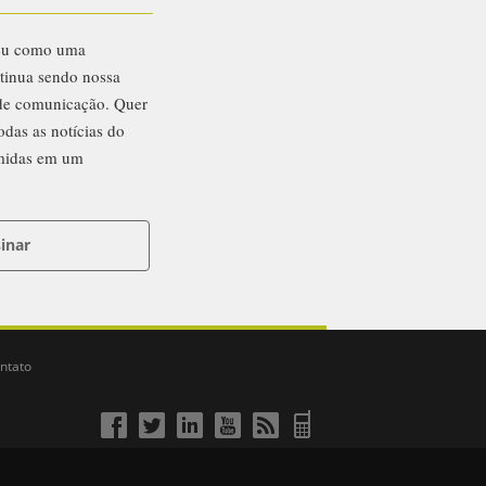
eu como uma
ntinua sendo nossa
 de comunicação. Quer
odas as notícias do
midas em um
inar
ntato