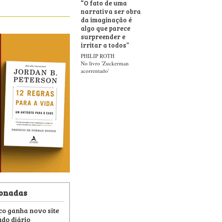
“
O fato de uma
narrativa ser obra
da imaginação é
algo que parece
surpreender e
irritar a todos
”
PHILIP ROTH
No livro 'Zuckerman
acorrentado'
ionadas
o ganha novo site
údo diário