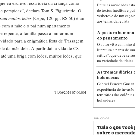
que eu escrevo, essa ideia da criança como
Entre as novidades est
 e perspicaz”, declara Tom S. Figueiredo. O
de textos inéditos e pu
verbetes e de um caça-
ram muitos leões
(Cepe, 120 pp, R$ 50) é um
aos temas da revista
ve com a mãe e o pai num apartamento
A postura humana e
De repente, a família passa a morar num
ao pensamento
nvidado para a enigmática festa de 'Passagem
O autor vê o caminho da
fe da mãe dele. A partir daí, a vida de CS
literatura a partir de u
crítica", que deve se su
a até uma briga com leões, muitos leões, que
na variedade de ideias
As tramas diárias 
holandesas
Gabriel Ferreira Guria
experiência de invasão
[14/06/2024 07:00:00]
territórios das colônia
holandeses
PUBLICIDADE
Tudo o que você
sobre o mercado