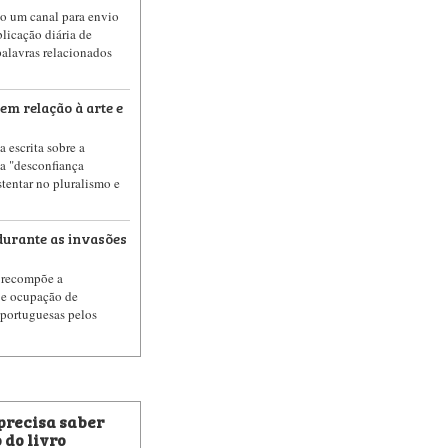
ão um canal para envio
blicação diária de
palavras relacionados
m relação à arte e
 escrita sobre a
ma "desconfiança
stentar no pluralismo e
durante as invasões
n recompõe a
 e ocupação de
s portuguesas pelos
 precisa saber
 do livro