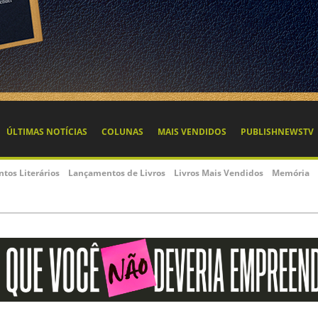
ÚLTIMAS NOTÍCIAS
COLUNAS
MAIS VENDIDOS
PUBLISHNEWSTV
ntos Literários
Lançamentos de Livros
Livros Mais Vendidos
Memória