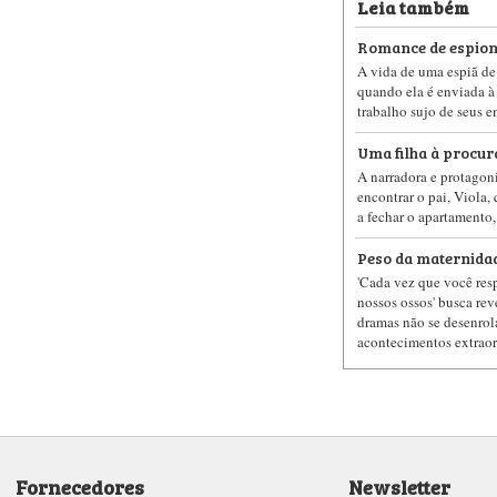
Leia também
Romance de espio
A vida de uma espiã de
quando ela é enviada à 
trabalho sujo de seus 
Uma filha à procur
A narradora e protagoni
encontrar o pai, Viola,
a fechar o apartamento
Peso da maternida
'Cada vez que você resp
nossos ossos' busca re
dramas não se desenro
acontecimentos extraor
Fornecedores
Newsletter