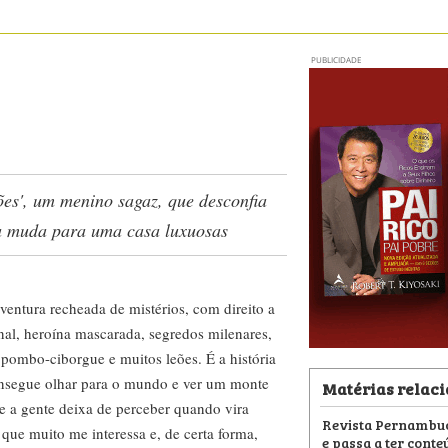
PUBLICIDADE
ões', um menino sagaz, que desconfia
a muda para uma casa luxuosas
ventura recheada de mistérios, com direito a
nal, heroína mascarada, segredos milenares,
, pombo-ciborgue e muitos leões. É a história
nsegue olhar para o mundo e ver um monte
Matérias relac
ue a gente deixa de perceber quando vira
Revista Pernambuc
 que muito me interessa e, de certa forma,
e passa a ter conte