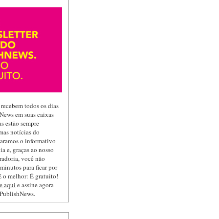
 recebem todos os dias
hNews em suas caixas
las estão sempre
mas notícias do
paramos o informativo
ia e, graças ao nosso
radoria, você não
minutos para ficar por
 o melhor: É gratuito!
e aqui
e assine agora
 PublishNews.