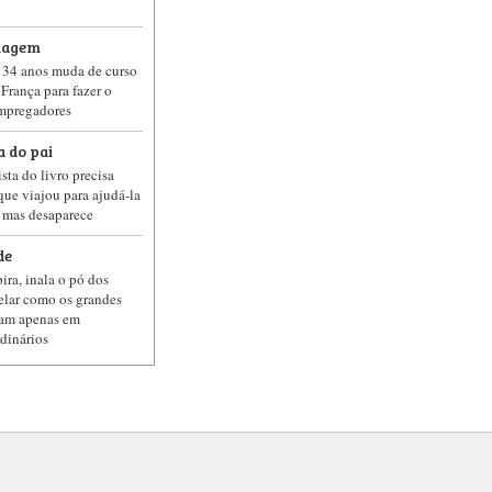
nagem
 34 anos muda de curso
França para fazer o
empregadores
a do pai
sta do livro precisa
 que viajou para ajudá-la
, mas desaparece
de
ira, inala o pó dos
velar como os grandes
lam apenas em
dinários