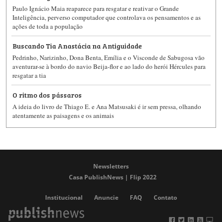
Paulo Ignácio Maia reaparece para resgatar e reativar o Grande
Inteligência, perverso computador que controlava os pensamentos e as
ações de toda a população
Buscando Tia Anastácia na Antiguidade
Pedrinho, Narizinho, Dona Benta, Emília e o Visconde de Sabugosa vão
aventurar-se à bordo do navio Beija-flor e ao lado do herói Hércules para
resgatar a tia
O ritmo dos pássaros
A ideia do livro de Thiago E. e Ana Matsusaki é ir sem pressa, olhando
atentamente as paisagens e os animais
Newsletters
Casa PublishNews | Flip 2022
Institucional
Anuncie
FAQ
Contato