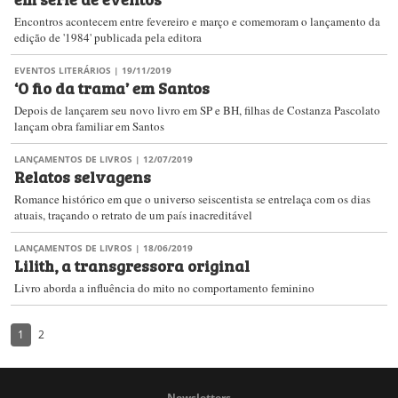
Encontros acontecem entre fevereiro e março e comemoram o lançamento da
edição de '1984' publicada pela editora
EVENTOS LITERÁRIOS
| 19/11/2019
‘O fio da trama’ em Santos
Depois de lançarem seu novo livro em SP e BH, filhas de Costanza Pascolato
lançam obra familiar em Santos
LANÇAMENTOS DE LIVROS
| 12/07/2019
Relatos selvagens
Romance histórico em que o universo seiscentista se entrelaça com os dias
atuais, traçando o retrato de um país inacreditável
LANÇAMENTOS DE LIVROS
| 18/06/2019
Lilith, a transgressora original
Livro aborda a influência do mito no comportamento feminino
1
2
Newsletters