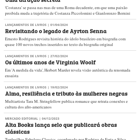
'Costanza' se passa nas ruas de uma Roma decadente, em que uma paixão
proibida muda a trajetória de Costanza Piccolomini e Gianlorenzo Bernini
LANÇAMENTOS DE LIVROS
| 01/04/2024
Revisitando o legado de Ayrton Senna
Ernesto Rodrigues revisita história do ídolo brasileiro em biografia com
quase 100 novos trechos inseridos no texto da biografia original
LANÇAMENTOS DE LIVROS
| 27/02/2024
Os últimos anos de Virginia Woolf
Em 'A medida da vida', Herbert Marder revela visão autêntica da renomada
ensaísta
LANÇAMENTOS DE LIVROS
| 19/02/2024
Alma, resiliência e tributo às mulheres negras
Multiartista Tara M. Stringfellow publica romance que retrata conexões e
cultura dos afro-americanos
MERCADO EDITORIAL
| 04/12/2023
Alta Books lança selo que publicará obras
clássicas
Tordesilhas Fabulous Classics, coordenado por Rodrigo de Faria e Silva,