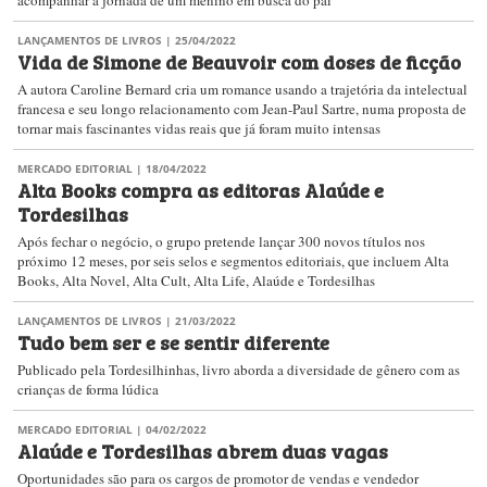
acompanhar a jornada de um menino em busca do pai
LANÇAMENTOS DE LIVROS
| 25/04/2022
Vida de Simone de Beauvoir com doses de ficção
A autora Caroline Bernard cria um romance usando a trajetória da intelectual
francesa e seu longo relacionamento com Jean-Paul Sartre, numa proposta de
tornar mais fascinantes vidas reais que já foram muito intensas
MERCADO EDITORIAL
| 18/04/2022
Alta Books compra as editoras Alaúde e
Tordesilhas
Após fechar o negócio, o grupo pretende lançar 300 novos títulos nos
próximo 12 meses, por seis selos e segmentos editoriais, que incluem Alta
Books, Alta Novel, Alta Cult, Alta Life, Alaúde e Tordesilhas
LANÇAMENTOS DE LIVROS
| 21/03/2022
Tudo bem ser e se sentir diferente
Publicado pela Tordesilhinhas, livro aborda a diversidade de gênero com as
crianças de forma lúdica
MERCADO EDITORIAL
| 04/02/2022
Alaúde e Tordesilhas abrem duas vagas
Oportunidades são para os cargos de promotor de vendas e vendedor