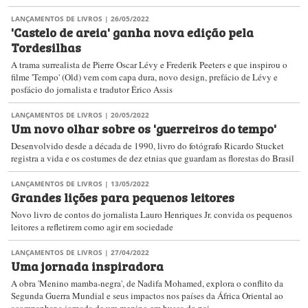
LANÇAMENTOS DE LIVROS
| 26/05/2022
'Castelo de areia' ganha nova edição pela
Tordesilhas
A trama surrealista de Pierre Oscar Lévy e Frederik Peeters e que inspirou o
filme 'Tempo' (Old) vem com capa dura, novo design, prefácio de Lévy e
posfácio do jornalista e tradutor Érico Assis
LANÇAMENTOS DE LIVROS
| 20/05/2022
Um novo olhar sobre os 'guerreiros do tempo'
Desenvolvido desde a década de 1990, livro do fotógrafo Ricardo Stucket
registra a vida e os costumes de dez etnias que guardam as florestas do Brasil
LANÇAMENTOS DE LIVROS
| 13/05/2022
Grandes lições para pequenos leitores
Novo livro de contos do jornalista Lauro Henriques Jr. convida os pequenos
leitores a refletirem como agir em sociedade
LANÇAMENTOS DE LIVROS
| 27/04/2022
Uma jornada inspiradora
A obra 'Menino mamba-negra', de Nadifa Mohamed, explora o conflito da
Segunda Guerra Mundial e seus impactos nos países da África Oriental ao