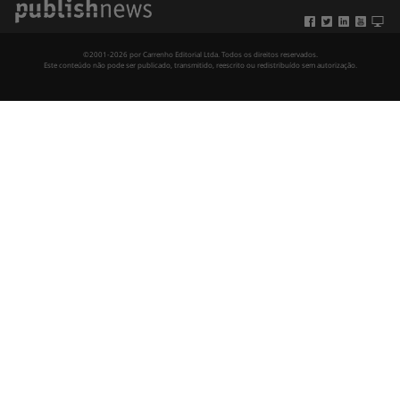
©2001-2026 por Carrenho Editorial Ltda. Todos os direitos reservados.
Este conteúdo não pode ser publicado, transmitido, reescrito ou redistribuído sem autorização.