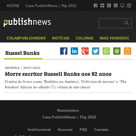
ASSINE
Casa PublishNews | Flip 2022
COLABPUBLISHNEWS
NOTÍCIAS
COLUNAS
MAIS VENDIDOS
Russel Banks
MEMÓRIA
| 09/01/2023
Morre escritor Russell Banks aos 82 anos
O autor de livros como ‘Perdidos na América’, ‘O divisor de nuvens’ e ‘The
forsaken’ faleceu no sábado (7), vítima de um câncer
Newsletters
Casa PublishNews | Flip 2022
Institucional
Anuncie
FAQ
Contato