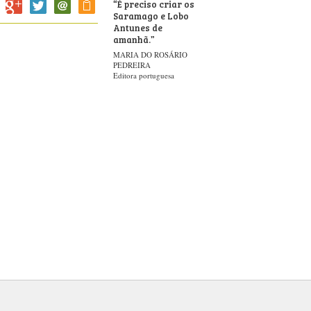
“
É preciso criar os
Saramago e Lobo
Antunes de
amanhã.
”
MARIA DO ROSÁRIO
PEDREIRA
Editora portuguesa