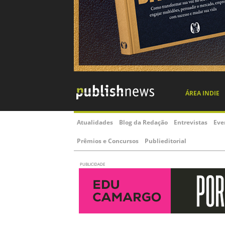
ÁREA INDIE
Atualidades
Blog da Redação
Entrevistas
Eve
Prêmios e Concursos
Publieditorial
PUBLICIDADE