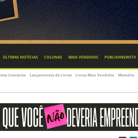
ÚLTIMAS NOTÍCIAS
COLUNAS
MAIS VENDIDOS
PUBLISHNEWSTV
ntos Literários
Lançamentos de Livros
Livros Mais Vendidos
Memória