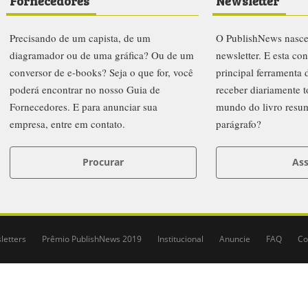
Fornecedores
Newsletter
Precisando de um capista, de um
O PublishNews nasc
diagramador ou de uma gráfica? Ou de um
newsletter. E esta co
conversor de e-books? Seja o que for, você
principal ferramenta
poderá encontrar no nosso Guia de
receber diariamente t
Fornecedores. E para anunciar sua
mundo do livro resu
empresa, entre em contato.
parágrafo?
Procurar
Ass
letters
Prêmio PublishNews 2019
Institucional
Anuncie
FAQ
Co