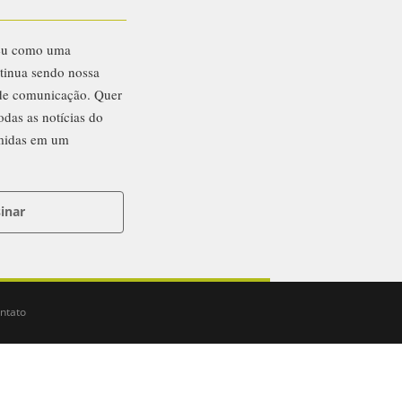
eu como uma
ntinua sendo nossa
 de comunicação. Quer
odas as notícias do
midas em um
inar
ntato