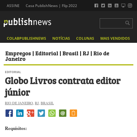
ASSINE
Casa PublishNews | Flip 2022
COLABPUBLISHNEWS
NOTÍCIAS
COLUNAS
MAIS VENDIDOS
Empregos | Editorial | Brasil | RJ | Rio de
Janeiro
EDITORIAL
Globo Livros contrata editor
júnior
RIO DE JANEIRO
,
RJ
,
BRASIL
Requisitos: