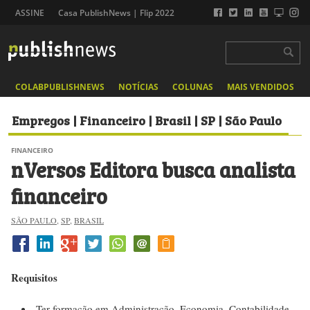
ASSINE
Casa PublishNews | Flip 2022
COLABPUBLISHNEWS
NOTÍCIAS
COLUNAS
MAIS VENDIDOS
Empregos | Financeiro | Brasil | SP | São Paulo
FINANCEIRO
nVersos Editora busca analista
financeiro
SÃO PAULO
,
SP
,
BRASIL
Requisitos
Ter formação em Administração, Economia, Contabilidade