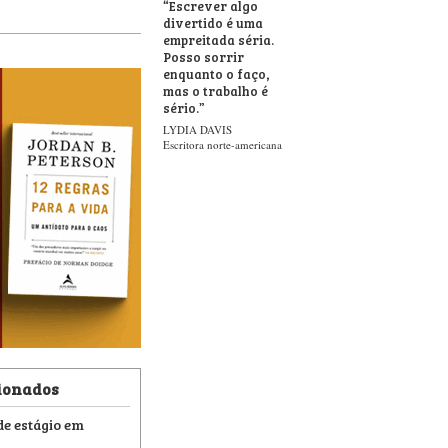
“
Escrever algo
divertido é uma
empreitada séria.
Posso sorrir
enquanto o faço,
mas o trabalho é
sério.
”
LYDIA DAVIS
Escritora norte-americana
ionados
e estágio em