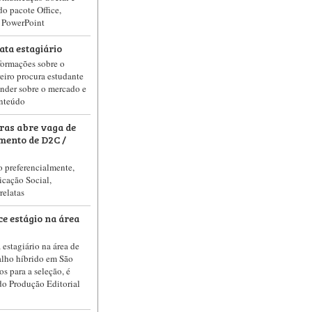
o pacote Office,
e PowerPoint
ta estagiário
formações sobre o
reiro procura estudante
ender sobre o mercado e
onteúdo
ras abre vaga de
mento de D2C /
o preferencialmente,
cação Social,
relatas
e estágio na área
estagiário na área de
alho híbrido em São
os para a seleção, é
do Produção Editorial