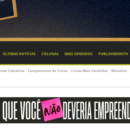
ÚLTIMAS NOTÍCIAS
COLUNAS
MAIS VENDIDOS
PUBLISHNEWSTV
ntos Literários
Lançamentos de Livros
Livros Mais Vendidos
Memória