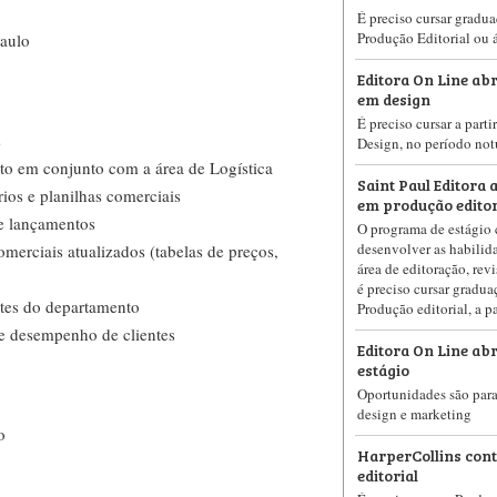
É preciso cursar gradu
Produção Editorial ou á
Paulo
Editora On Line abr
em design
É preciso cursar a parti
s
Design, no período no
to em conjunto com a área de Logística
Saint Paul Editora 
rios e planilhas comerciais
em produção editor
 lançamentos
O programa de estágio 
desenvolver as habilida
merciais atualizados (tabelas de preços,
área de editoração, rev
é preciso cursar gradu
ntes do departamento
Produção editorial, a pa
 e desempenho de clientes
Editora On Line abr
estágio
Oportunidades são para
design e marketing
o
HarperCollins cont
editorial