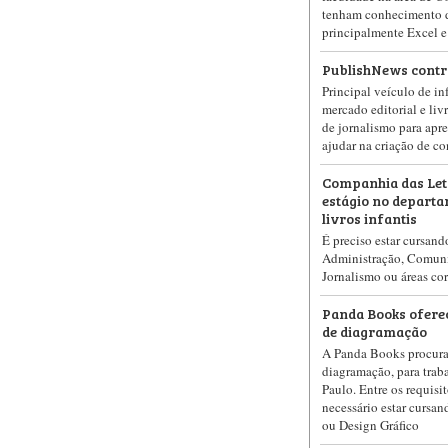
tenham conhecimento d
principalmente Excel 
PublishNews contra
Principal veículo de in
mercado editorial e liv
de jornalismo para apr
ajudar na criação de c
Companhia das Let
estágio no departa
livros infantis
É preciso estar cursand
Administração, Comuni
Jornalismo ou áreas cor
Panda Books oferec
de diagramação
A Panda Books procura 
diagramação, para trab
Paulo. Entre os requisit
necessário estar cursan
ou Design Gráfico