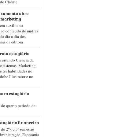
do Cliente
ensamento abre
 marketing
uem auxílio no
ção conteúdo de mídias
do dia a dia dos
iais da editora
rata estagiário
 cursando Ciência da
e sistemas, Marketing
e ter habilidades no
obe Illustrator e no
ara estagiário
ir do quarto período de
stagiário financeiro
r do 2º ou 3º semestre
dministração, Economia