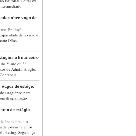
ão Editorial, Letras ou
 intermediário
tadas abre vaga de
lismo, Produção
 capacidade de revisão e
cote Office
stagiário financeiro
r do 2º ano ou 3º
sos de Administração,
Contábeis
s vagas de estágio
de estagiários para
, com diagramação
ama de estágio
 de financiamento
a de jovens talentos
e Marketing, Segurança