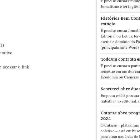
É preciso cursar Produç
Jornalismo e ter inglês
Histórias Bem Con
estágio
É preciso cursar Jorna
Editorial ou Letras, ter
escrita e domínio do Pa
ra)
(principalmente Word)
orativo
Todavia contrata e
É preciso cursar a parti
m acessar o
link
.
semestre em um dos cur
Economia ou Ciências 
Scortecci abre dua
Empresa está à procura 
trabalhar no editorial
Catarse abre progr
2024
O Catarse – plataforma
coletivo – está em busc
para atuar nas áreas d