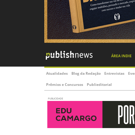
ÁREA INDIE
Atualidades
Blog da Redação
Entrevistas
Eve
Prêmios e Concursos
Publieditorial
PUBLICIDADE