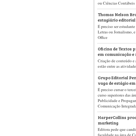
ou Ciências Contábeis
Thomas Nelson Bra
estagiário editorial
É preciso ser estudante
Letras ou Jornalismo, e
Office
Oficina de Textos p
em comunicação e 
Criação de conteúdo e a
estão entre as atividad
Grupo Editorial P
vaga de estágio em
É preciso cursar o terc
curso superiores das ár
Publicidade e Propaga
Comunicação Integrada
HarperCollins proc
marketing
Editora pede que candi
faculdade na área de C