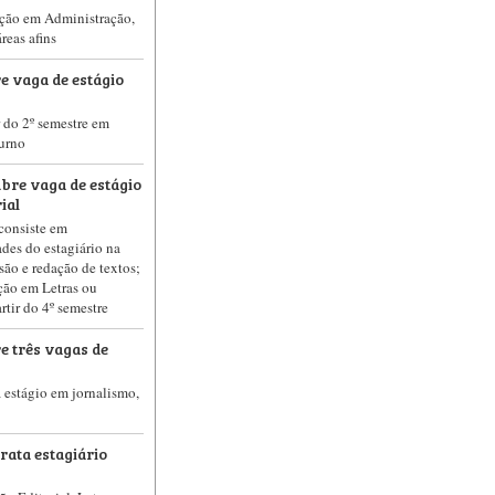
ação em Administração,
reas afins
e vaga de estágio
r do 2º semestre em
turno
abre vaga de estágio
ial
consiste em
des do estagiário na
isão e redação de textos;
ação em Letras ou
rtir do 4º semestre
e três vagas de
 estágio em jornalismo,
rata estagiário