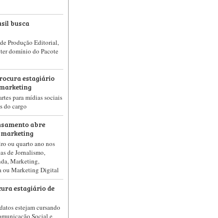
sil busca
 de Produção Editorial,
 ter domínio do Pacote
rocura estagiário
marketing
rtes para mídias sociais
es do cargo
ensamento abre
 marketing
eiro ou quarto ano nos
eas de Jornalismo,
nda, Marketing,
 ou Marketing Digital
ura estagiário de
datos estejam cursando
omunicação Social e