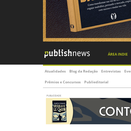
ÁREA INDIE
Atualidades
Blog da Redação
Entrevistas
Eve
Prêmios e Concursos
Publieditorial
PUBLICIDADE