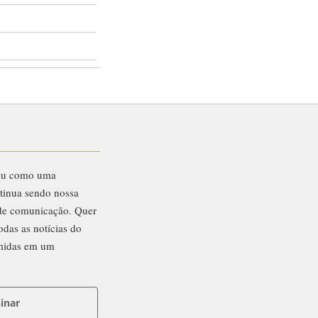
eu como uma
ntinua sendo nossa
 de comunicação. Quer
odas as notícias do
midas em um
inar