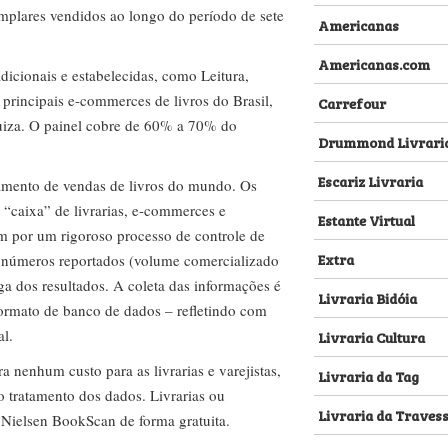
emplares vendidos ao longo do período de sete
Americanas
Americanas.com
dicionais e estabelecidas, como Leitura,
s principais e-commerces de livros do Brasil,
Carrefour
za. O painel cobre de 60% a 70% do
Drummond Livrari
Escariz Livraria
amento de vendas de livros do mundo. Os
 “caixa” de livrarias, e-commerces e
Estante Virtual
m por um rigoroso processo de controle de
Extra
s números reportados (volume comercializado
ega dos resultados. A coleta das informações é
Livraria Bidóia
 formato de banco de dados – refletindo com
al.
Livraria Cultura
nenhum custo para as livrarias e varejistas,
Livraria da Tag
no tratamento dos dados. Livrarias ou
Livraria da Traves
 Nielsen BookScan de forma gratuita.