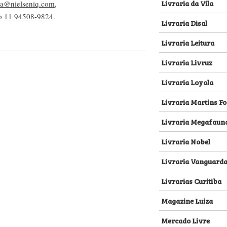
Livraria da Vila
lva@nielseniq.com
,
pp
11 94508-9824
.
Livraria Disal
Livraria Leitura
Livraria Livruz
Livraria Loyola
Livraria Martins Fo
Livraria Megafaun
Livraria Nobel
Livraria Vanguard
Livrarias Curitiba
Magazine Luiza
Mercado Livre