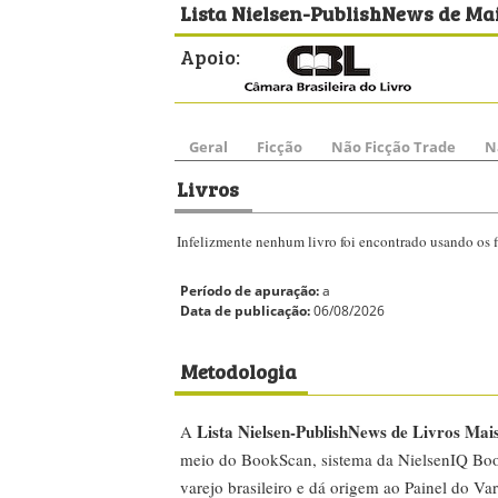
Lista Nielsen-PublishNews de Mai
Apoio:
Geral
Ficção
Não Ficção Trade
N
Livros
Infelizmente nenhum livro foi encontrado usando os fi
Período de apuração:
a
Data de publicação:
06/08/2026
Metodologia
Lista Nielsen-PublishNews de Livros Mai
A
meio do BookScan, sistema da NielsenIQ Boo
varejo brasileiro e dá origem ao Painel do Var