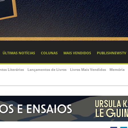
ÚLTIMAS NOTÍCIAS
COLUNAS
MAIS VENDIDOS
PUBLISHNEWSTV
ntos Literários
Lançamentos de Livros
Livros Mais Vendidos
Memória